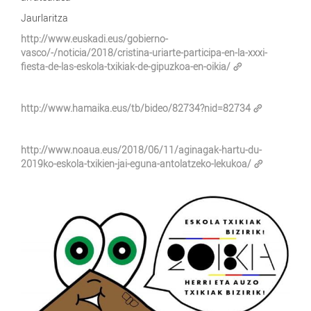
Jaurlaritza
http://www.euskadi.eus/gobierno-
vasco/-/noticia/2018/cristina-uriarte-participa-en-la-xxxi-
fiesta-de-las-eskola-txikiak-de-gipuzkoa-en-oikia/
http://www.hamaika.eus/tb/bideo/82734?nid=82734
http://www.noaua.eus/2018/06/11/aginagak-hartu-du-
2019ko-eskola-txikien-jai-eguna-antolatzeko-lekukoa/