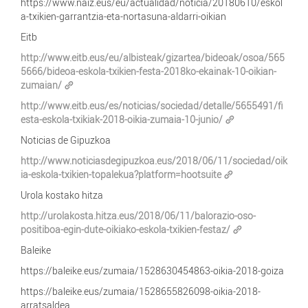
https://www.naiz.eus/eu/actualidad/noticia/20180610/eskol
a-txikien-garrantzia-eta-nortasuna-aldarri-oikian
Eitb
http://www.eitb.eus/eu/albisteak/gizartea/bideoak/osoa/565
5666/bideoa-eskola-txikien-festa-2018ko-ekainak-10-oikian-
zumaian/
http://www.eitb.eus/es/noticias/sociedad/detalle/5655491/fi
esta-eskola-txikiak-2018-oikia-zumaia-10-junio/
Noticias de Gipuzkoa
http://www.noticiasdegipuzkoa.eus/2018/06/11/sociedad/oik
ia-eskola-txikien-topalekua?platform=hootsuite
Urola kostako hitza
http://urolakosta.hitza.eus/2018/06/11/balorazio-oso-
positiboa-egin-dute-oikiako-eskola-txikien-festaz/
Baleike
https://baleike.eus/zumaia/1528630454863-oikia-2018-goiza
https://baleike.eus/zumaia/1528655826098-oikia-2018-
arratsaldea