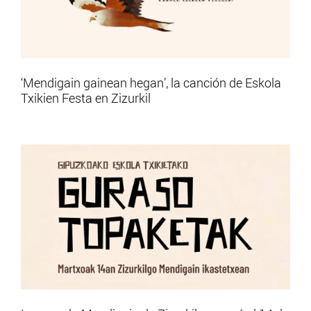
‘Mendigain gainean hegan’, la canción de Eskola
Txikien Festa en Zizurkil