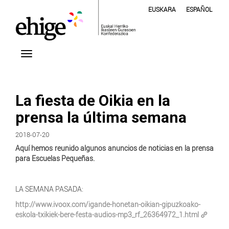
EUSKARA
ESPAÑOL
La fiesta de Oikia en la
prensa la última semana
2018-07-20
Aquí hemos reunido algunos anuncios de noticias en la prensa
para Escuelas Pequeñas.
LA SEMANA PASADA:
http://www.ivoox.com/igande-honetan-oikian-gipuzkoako-
eskola-txikiek-bere-festa-audios-mp3_rf_26364972_1.html