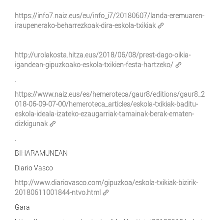
https://info7.naiz.eus/eu/info_i7/20180607/landa-eremuaren-
iraupenerako-beharrezkoak-dira-eskola-txikiak
http://urolakosta.hitza.eus/2018/06/08/prest-dago-oikia-
igandean-gipuzkoako-eskola-txikien-festa-hartzeko/
.
https://www.naiz.eus/es/hemeroteca/gaur8/editions/gaur8_2
018-06-09-07-00/hemeroteca_articles/eskola-txikiak-baditu-
eskola-ideala-izateko-ezaugarriak-tamainak-berak-ematen-
dizkigunak
.
BIHARAMUNEAN
Diario Vasco
http://www.diariovasco.com/gipuzkoa/eskola-txikiak-bizirik-
20180611001844-ntvo.html
Gara