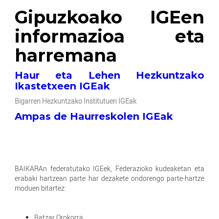
Gipuzkoako IGEen
informazioa eta
harremana
Haur eta Lehen Hezkuntzako
Ikastetxeen IGEak
Bigarren Hezkuntzako Institutuen IGEak
Ampas de
Haurreskolen IGEak
BAIKARAn federatutako IGEek, Federazioko kudeaketan eta
erabaki hartzean parte har dezakete ondorengo parte-hartze
moduen bitartez:
Batzar Orokorra