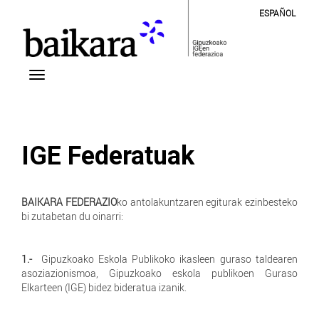
ESPAÑOL
IGE Federatuak
BAIKARA FEDERAZIO
ko antolakuntzaren egiturak ezinbesteko
bi zutabetan du oinarri:
1.-
Gipuzkoako Eskola Publikoko ikasleen guraso taldearen
asoziazionismoa, Gipuzkoako eskola publikoen Guraso
Elkarteen (IGE) bidez bideratua izanik.