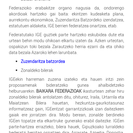
Federazioko erabakitze organo nagusia da, ondorengo
akordioak hartzeko gai baita: ekintzen kudeaketa plana,
aurrekontu ekonomikoa, Zuzendaritza Batzordeko izendatzea,
estatutuen aldaketa, IGE berrien federatzea onartzea, etab.
Federatutako IGE guztiek parte hartzeko eskubidea dute eta
urtean behin modu ohikoan elkartu izaten da. Azken urteotan,
ospakizun toki bezala Zarautzeko herria ezarri da eta ohiko
data bezala Azaroko lehen larunbata.
Zuzendaritza batzordea
Zonaldeko bilerak
IGEekin harreman zuzena izateko eta hauen iritzi zein
proposamenak bideratzeko gunea ahalbidetzeko
helburuarekin.
BAIKARA FEDERAZIOAK
ikasturtean zehar hiru
zonaldeko bilerak antolatzen ditu, ohiturez, Iraila, Urtarrila eta
Maiatzean. Bilera hauetan, hezkuntza-gaurkotasunaz
informatzeaz gain, IGEentzat garrantzizkoak izan daitezkeen
gaiak ere jorratzen dira. Modu berean, zonalde berdineko
IGEen topatze eta elkartruke gunerako erabil daitezke. IGEen
parte-hartzea errazteko, bilera hauek, Gipuzkoako lurraldeko
bederatzi herritan ospatzen dira: Arrasate, Azpeitia, Donostia,