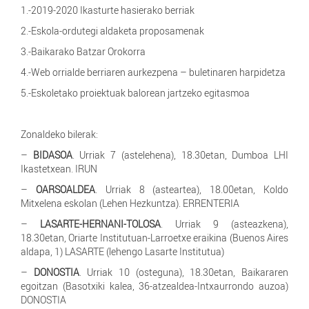
1.-2019-2020 Ikasturte hasierako berriak
2.-Eskola-ordutegi aldaketa proposamenak
3.-Baikarako Batzar Orokorra
4.-Web orrialde berriaren aurkezpena – buletinaren harpidetza
5.-Eskoletako proiektuak balorean jartzeko egitasmoa
Zonaldeko bilerak:
–
BIDASOA
. Urriak 7 (astelehena), 18.30etan, Dumboa LHI
Ikastetxean. IRUN
–
OARSOALDEA
. Urriak 8 (asteartea), 18.00etan, Koldo
Mitxelena eskolan (Lehen Hezkuntza). ERRENTERIA
–
LASARTE-HERNANI-TOLOSA
. Urriak 9 (asteazkena),
18.30etan, Oriarte Institutuan-Larroetxe eraikina (Buenos Aires
aldapa, 1) LASARTE (lehengo Lasarte Institutua)
–
DONOSTIA
. Urriak 10 (osteguna), 18.30etan, Baikararen
egoitzan (Basotxiki kalea, 36-atzealdea-Intxaurrondo auzoa)
DONOSTIA