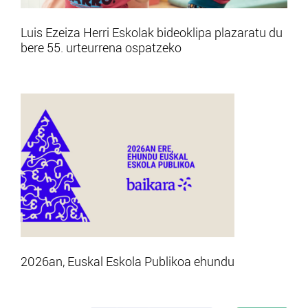
Luis Ezeiza Herri Eskolak bideoklipa plazaratu du
bere 55. urteurrena ospatzeko
2026an, Euskal Eskola Publikoa ehundu