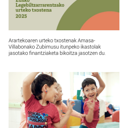
Arartekoaren urteko txostenak Amasa-
Villabonako Zubimusu itunpeko ikastolak
jasotako finantziaketa bikoitza jasotzen du.