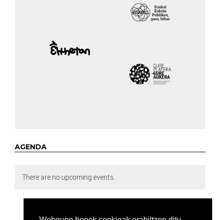
AGENDA
There are no upcoming events.
Webgune honek cookieak erabiltzen ditu