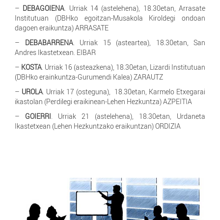
–
DEBAGOIENA
. Urriak 14 (astelehena), 18.30etan, Arrasate
Institutuan (DBHko egoitzan-Musakola Kiroldegi ondoan
dagoen eraikuntza) ARRASATE
–
DEBABARRENA
. Urriak 15 (asteartea), 18.30etan, San
Andres Ikastetxean. EIBAR
–
KOSTA
. Urriak 16 (asteazkena), 18.30etan, Lizardi Institutuan
(DBHko erainkuntza-Gurumendi Kalea) ZARAUTZ
–
UROLA
. Urriak 17 (osteguna), 18.30etan, Karmelo Etxegarai
ikastolan (Perdilegi eraikinean-Lehen Hezkuntza) AZPEITIA
–
GOIERRI
. Urriak 21 (astelehena), 18.30etan, Urdaneta
Ikastetxean (Lehen Hezkuntzako eraikuntzan) ORDIZIA