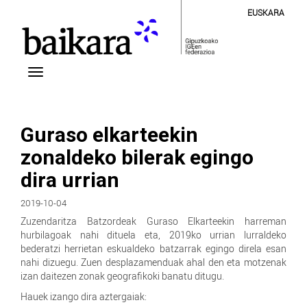
EUSKARA
Guraso elkarteekin
zonaldeko bilerak egingo
dira urrian
2019-10-04
Zuzendaritza Batzordeak Guraso Elkarteekin harreman
hurbilagoak nahi dituela eta, 2019ko urrian lurraldeko
bederatzi herrietan eskualdeko batzarrak egingo direla esan
nahi dizuegu. Zuen desplazamenduak ahal den eta motzenak
izan daitezen zonak geografikoki banatu ditugu.
Hauek izango dira aztergaiak: