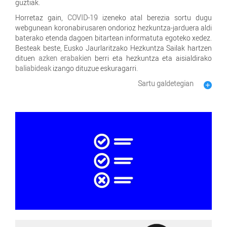
guztiak.
Horretaz gain,
COVID-19
izeneko atal berezia sortu dugu
webgunean koronabirusaren ondorioz hezkuntza-jarduera aldi
baterako etenda dagoen bitartean informatuta egoteko xedez.
Besteak beste, Eusko Jaurlaritzako Hezkuntza Sailak hartzen
dituen
azken erabakien
berri eta hezkuntza eta aisialdirako
baliabideak
izango dituzue eskuragarri.
Sartu galdetegian