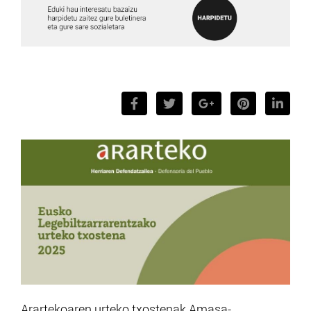
Arartekoaren urteko txostenak Amasa-