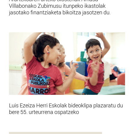
Villabonako Zubimusu itunpeko ikastolak
jasotako finantziaketa bikoitza jasotzen du.
Luis Ezeiza Herri Eskolak bideoklipa plazaratu du
bere 55. urteurrena ospatzeko