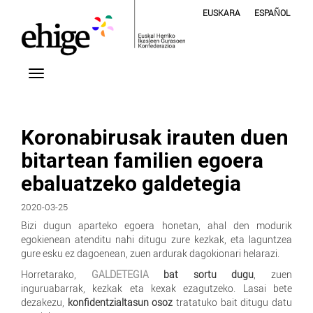
EUSKARA
ESPAÑOL
Koronabirusak irauten duen
bitartean familien egoera
ebaluatzeko galdetegia
2020-03-25
Bizi dugun aparteko egoera honetan, ahal den modurik
egokienean atenditu nahi ditugu zure kezkak, eta laguntzea
gure esku ez dagoenean, zuen ardurak dagokionari helarazi.
Horretarako,
GALDETEGIA
bat sortu dugu
, zuen
inguruabarrak, kezkak eta kexak ezagutzeko. Lasai bete
dezakezu,
konfidentzialtasun osoz
tratatuko bait ditugu datu