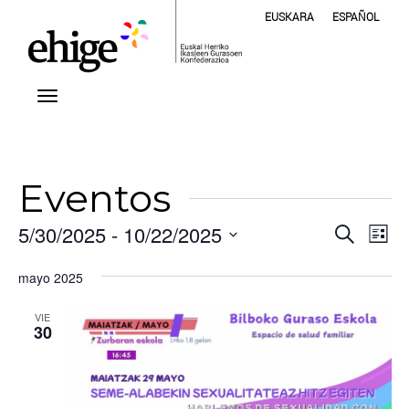
EUSKARA
ESPAÑOL
Eventos
Nave
Na
5/30/2025
 - 
10/22/2025
Buscar
Lista
de
Selecciona
de
vis
la
mayo 2025
fecha.
bús
de
VIE
Ev
30
y
vista