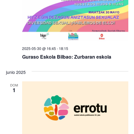
de
Even
2025-05-30 @ 16:45
-
18:15
Guraso Eskola Bilbao: Zurbaran eskola
junio 2025
DOM
1