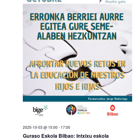
de
Even
2025-10-03 @ 15:00
-
17:00
Guraso Eskola Bilbao: Intxixu eskola