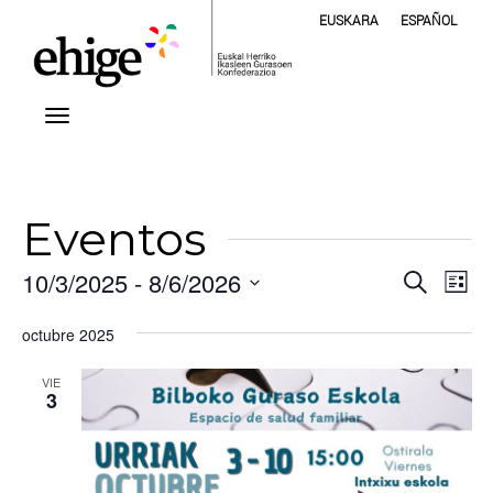
EUSKARA
ESPAÑOL
Eventos
Nave
Na
10/3/2025
 - 
8/6/2026
Buscar
Lista
de
Selecciona
de
vis
la
octubre 2025
fecha.
bús
de
VIE
Ev
3
y
vista