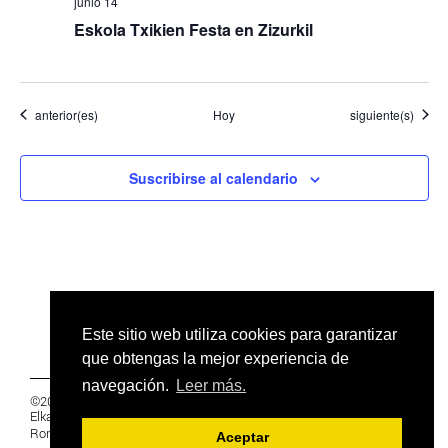
junio 14
Eskola Txikien Festa en Zizurkil
Eventos
Eventos
anterior(es)
Hoy
siguiente(s)
Suscribirse al calendario
Este sitio web utiliza cookies para garantizar
que obtengas la mejor experiencia de
navegación.
Leer más.
©2019 Euskal Herriko Ikasleen Gurasoen
Elkartea -
PRIVACIDAD
Ronda 27, 1 Ezk, 48005 Bilbao, Bizkaia
Aceptar