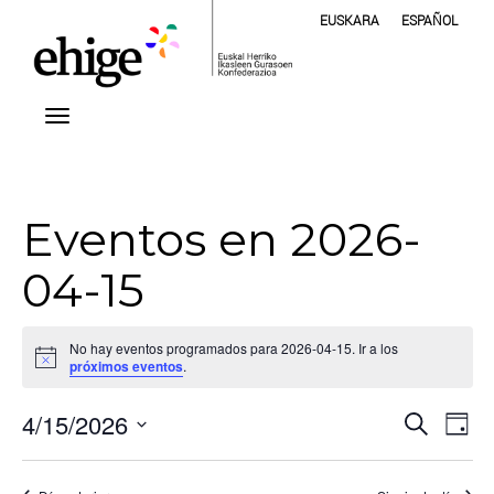
EUSKARA
ESPAÑOL
Eventos en 2026-
04-15
No hay eventos programados para 2026-04-15. Ir a los
Aviso
próximos eventos
.
Nave
Na
4/15/2026
Buscar
Día
de
Selecciona
de
vis
la