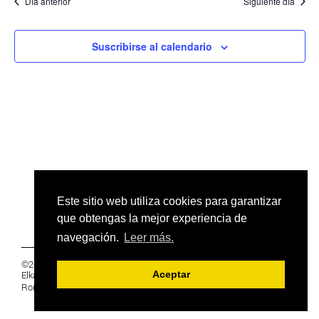
fecha.
Día anterior
Siguiente día
bús
de
Ev
y
Suscribirse al calendario
vista
de
Even
Este sitio web utiliza cookies para garantizar
que obtengas la mejor experiencia de
navegación.
Leer más.
©2019 Euskal Herriko Ikasleen Gurasoen
Elkartea -
PRIVACIDAD
Aceptar
Ronda 27, 1 Ezk, 48005 Bilbao, Bizkaia