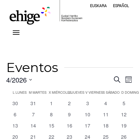
EUSKARA
ESPAÑOL
Eventos
Nave
Na
4/2026
Buscar
Mes
de
Selecciona
de
Calendario
L
LUNES
M
MARTES
X
MIÉRCOLES
J
JUEVES
V
VIERNES
S
SÁBADO
D
DOMIN
vis
la
fecha.
bús
de
0
0
0
0
0
0
0
30
31
1
2
3
4
5
de
Ev
eventos
eventos
eventos
eventos
eventos
eventos
evento
y
0
0
0
0
0
0
0
6
7
8
9
10
11
12
Eventos
eventos
eventos
eventos
eventos
eventos
eventos
eventos
0
0
0
0
0
0
0
13
14
15
16
17
18
19
vista
eventos
eventos
eventos
eventos
eventos
eventos
eventos
0
0
0
0
0
0
1
20
21
22
23
24
25
26