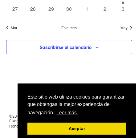
de
eventos
eventos
eventos
eventos
eventos
eventos
evento
0
0
0
0
0
0
0
27
28
29
30
1
2
3
Even
eventos
eventos
eventos
eventos
eventos
eventos
evento
Mar
Este mes
May
Suscribirse al calendario
Este sitio web utiliza cookies para garantizar
que obtengas la mejor experiencia de
navegación.
Leer más.
©2019 Euskal Herriko Ikasleen Gurasoen
Elkartea -
PRIVACIDAD
Ronda 27, 1 Ezk, 48005 Bilbao, Bizkaia
Aceptar