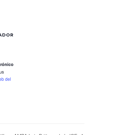
ADOR
trónico
us
web del