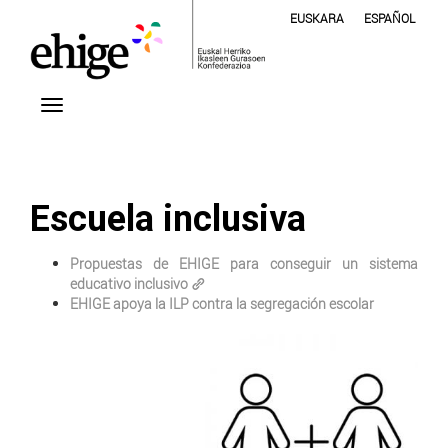
EUSKARA
ESPAÑOL
Escuela inclusiva
Propuestas de
EHIGE
para conseguir un sistema
educativo inclusivo
EHIGE apoya la ILP contra la segregación escolar