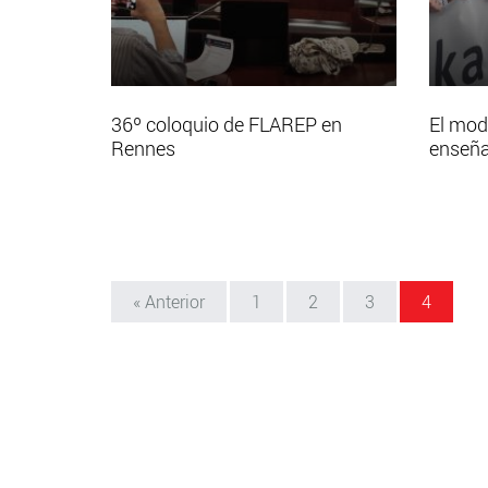
36º coloquio de FLAREP en
El mod
Rennes
enseña
« Anterior
1
2
3
4