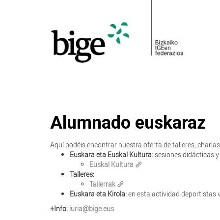
Alumnado euskaraz
Aquí podéis encontrar nuestra oferta de talleres, char
Euskara eta Euskal Kultura:
sesiones didácticas y 
Euskal Kultura
Talleres:
Tailerrak
Euskara eta Kirola:
en esta actividad deportistas 
+Info:
iuria@bige.eus