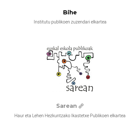
Bihe
Institutu publikoen zuzendari elkartea
Sarean
Haur eta Lehen Hezkuntzako Ikastetxe Publikoen elkartea