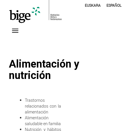
EUSKARA
ESPAÑOL
Alimentación y
nutrición
Trastornos
relacionados con la
alimentación
Alimentación
saludable en familia
Nutrición y hábitos