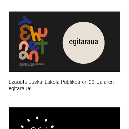
Ezagutu Euskal Eskola Publikoaren 33. Jaiaren
egitaraua!