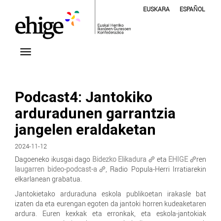
EUSKARA
ESPAÑOL
Podcast4: Jantokiko
arduradunen garrantzia
jangelen eraldaketan
2024-11-12
Dagoeneko ikusgai dago
Bidezko Elikadura
eta
EHIGE
ren
laugarren bideo-podcast-a
, Radio Popula-Herri Irratiarekin
elkarlanean grabatua.
Jantokietako arduraduna eskola publikoetan irakasle bat
izaten da eta eurengan egoten da jantoki horren kudeaketaren
ardura. Euren kexkak eta erronkak, eta eskola-jantokiak