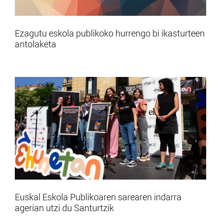
Ezagutu eskola publikoko hurrengo bi ikasturteen
antolaketa
Euskal Eskola Publikoaren sarearen indarra
agerian utzi du Santurtzik