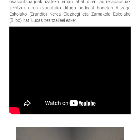
osasuntsuagoak izateko eman ahal diren aurrerapausuak
zeintzuk diren ezagutuko ditugu podcast honetan Altzaga
Eskolako (Erandio) Nerea Olaziregi eta Zamakola Eskolako
(Bilbo) Irati Lucas hezitzaileei esker.