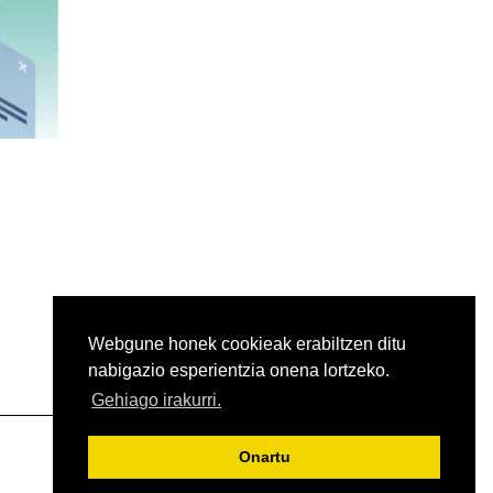
Webgune honek cookieak erabiltzen ditu
nabigazio esperientzia onena lortzeko.
Gehiago irakurri.
Onartu