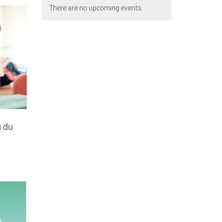
There are no upcoming events.
u du