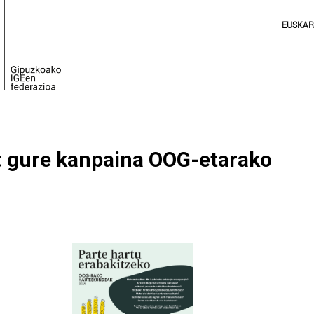
EUSKA
: gure kanpaina OOG-etarako