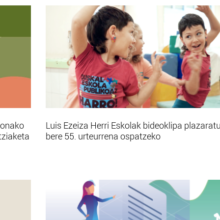
bonako
Luis Ezeiza Herri Eskolak bideoklipa plazarat
tziaketa
bere 55. urteurrena ospatzeko