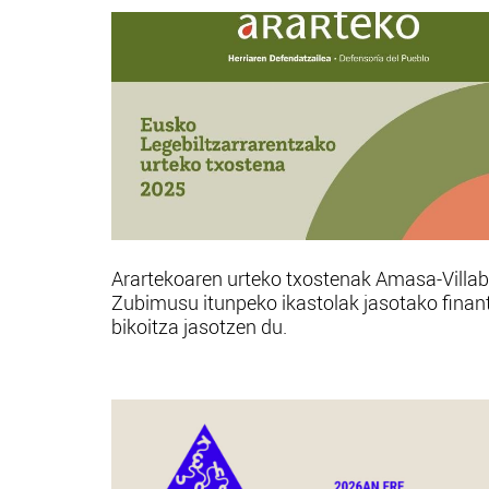
Arartekoaren urteko txostenak Amasa-Villa
Zubimusu itunpeko ikastolak jasotako finan
bikoitza jasotzen du.