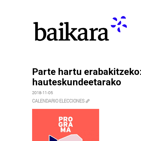
Parte hartu erabakitzeko
hauteskundeetarako
2018-11-05
CALENDARIO ELECCIONES