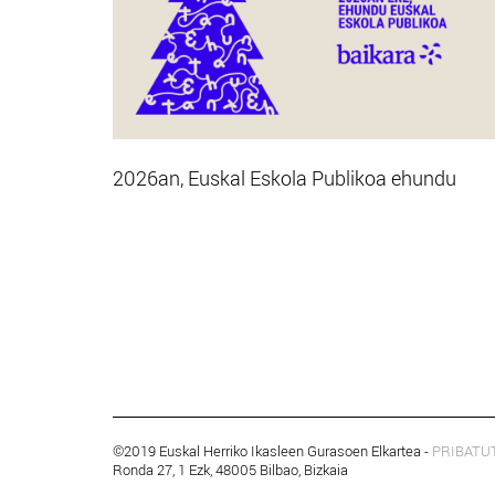
2026an, Euskal Eskola Publikoa ehundu
©2019 Euskal Herriko Ikasleen Gurasoen Elkartea -
PRIBATU
Ronda 27, 1 Ezk, 48005 Bilbao, Bizkaia