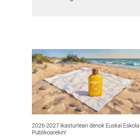
2026-2027 ikasturtean denok Euskal Eskola
Publikoarekin!