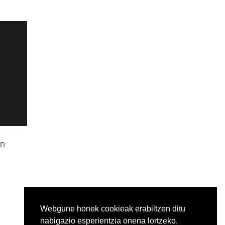
en
Webgune honek cookieak erabiltzen ditu
nabigazio esperientzia onena lortzeko.