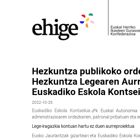
Hezkuntza publikoko orde
Hezkuntza Legearen Aurr
Euskadiko Eskola Kontse
2022-10-25
Euskadiko Eskola Kontseilua
k Euskal Autonomia 
administrazioaren ordezkarien, patronal pribatuen eta 
Lege-iragazkia kontuan hartu ez duen aurreproiektua
Eusko Jaurlaritzak gizarteari eta Euskadiko Eskola K