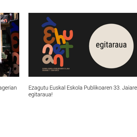
agerian
Ezagutu Euskal Eskola Publikoaren 33. Jaiar
egitaraua!