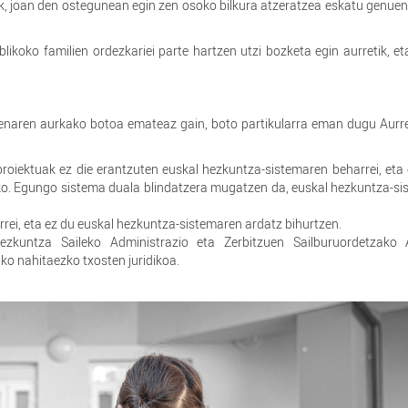
ik, joan den ostegunean egin zen osoko bilkura atzeratzea eskatu genuen
ikoko familien ordezkariei parte hartzen utzi bozketa egin aurretik, et
zpenaren aurkako botoa emateaz gain, boto partikularra eman dugu Aurr
roiektuak ez die erantzuten euskal hezkuntza-sistemaren beharrei, eta
iko. Egungo sistema duala blindatzera mugatzen da, euskal hezkuntza-s
rrei, eta ez du euskal hezkuntza-sistemaren ardatz bihurtzen.
zkuntza Saileko Administrazio eta Zerbitzuen Sailburuordetzako 
ko nahitaezko txosten juridikoa.