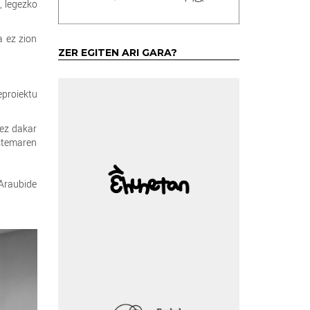
, legezko
a ez zion
ZER EGITEN ARI GARA?
eproiektu
 ez dakar
istemaren
Araubide