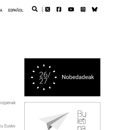
RA
ESPAÑOL
rizpenak
rtu Eusko