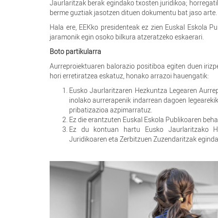
Jaurlaritzak berak egindako txosten juridikoa; horregat
berme guztiak jasotzen dituen dokumentu bat jaso arte.
Hala ere, EEKko presidenteak ez zien Euskal Eskola Publ
jaramonik egin osoko bilkura atzeratzeko eskaerari.
Boto partikularra
Aurreproiektuaren balorazio positiboa egiten duen iri
hori erretiratzea eskatuz, honako arrazoi hauengatik:
Eusko Jaurlaritzaren Hezkuntza Legearen Aurrep
inolako aurrerapenik indarrean dagoen legearek
pribatizazioa azpimarratuz.
Ez die erantzuten Euskal Eskola Publikoaren beha
Ez du kontuan hartu Eusko Jaurlaritzako He
Juridikoaren eta Zerbitzuen Zuzendaritzak eginda