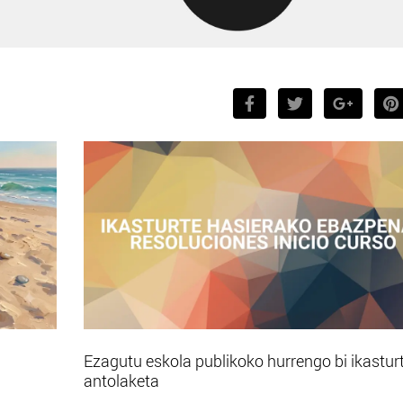
Ezagutu eskola publikoko hurrengo bi ikastur
antolaketa