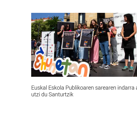
Euskal Eskola Publikoaren sarearen indarra 
utzi du Santurtzik