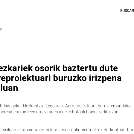
EUSKA
zkariek osorik baztertu dute
eproiektuari buruzko irizpena
iluan
Erkidegoko Hezkuntza Legearen Aurreproiektuari buruz emandako i
enpresa-erakundeen ordezkarien aldeko botoak baino ez ditu izan.
ontseiluari eztabaidarako helarazi dien dokumentuak ez du kontuan ha