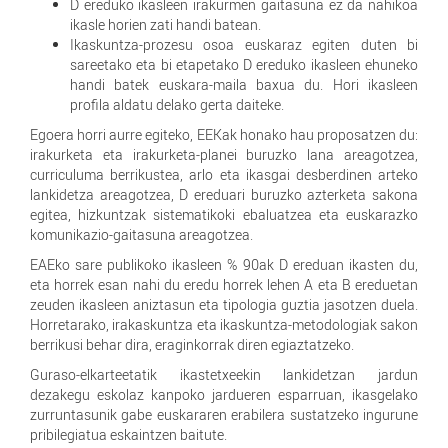
D ereduko ikasleen irakurmen gaitasuna ez da nahikoa
ikasle horien zati handi batean.
Ikaskuntza-prozesu osoa euskaraz egiten duten bi
sareetako eta bi etapetako D ereduko ikasleen ehuneko
handi batek euskara-maila baxua du. Hori ikasleen
profila aldatu delako gerta daiteke.
Egoera horri aurre egiteko, EEKak honako hau proposatzen du:
irakurketa eta irakurketa-planei buruzko lana areagotzea,
curriculuma berrikustea, arlo eta ikasgai desberdinen arteko
lankidetza areagotzea, D ereduari buruzko azterketa sakona
egitea, hizkuntzak sistematikoki ebaluatzea eta euskarazko
komunikazio-gaitasuna areagotzea.
EAEko sare publikoko ikasleen % 90ak D ereduan ikasten du,
eta horrek esan nahi du eredu horrek lehen A eta B ereduetan
zeuden ikasleen aniztasun eta tipologia guztia jasotzen duela.
Horretarako, irakaskuntza eta ikaskuntza-metodologiak sakon
berrikusi behar dira, eraginkorrak diren egiaztatzeko.
Guraso-elkarteetatik ikastetxeekin lankidetzan jardun
dezakegu eskolaz kanpoko jardueren esparruan, ikasgelako
zurruntasunik gabe euskararen erabilera sustatzeko ingurune
pribilegiatua eskaintzen baitute.