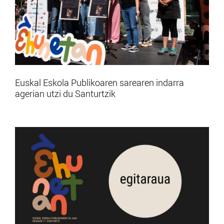
Euskal Eskola Publikoaren sarearen indarra
agerian utzi du Santurtzik