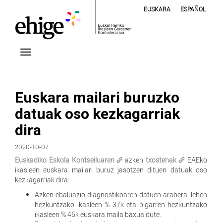
EUSKARA
ESPAÑOL
Euskara mailari buruzko
datuak oso kezkagarriak
dira
2020-10-07
Euskadiko Eskola Kontseiluaren
azken
txostenak
EAEko
ikasleen euskara mailari buruz jasotzen dituen datuak oso
kezkagarriak dira:
Azken ebaluazio diagnostikoaren datuen arabera, lehen
hezkuntzako ikasleen % 37k eta bigarren hezkuntzako
ikasleen % 46k euskara maila baxua dute.