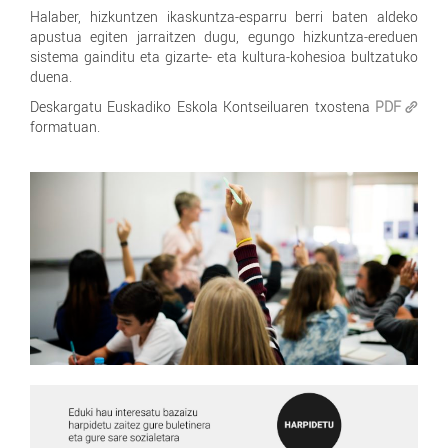
Halaber, hizkuntzen ikaskuntza-esparru berri baten aldeko
apustua egiten jarraitzen dugu, egungo hizkuntza-ereduen
sistema gainditu eta gizarte- eta kultura-kohesioa bultzatuko
duena.
Deskargatu Euskadiko Eskola Kontseiluaren txostena
PDF
formatuan.