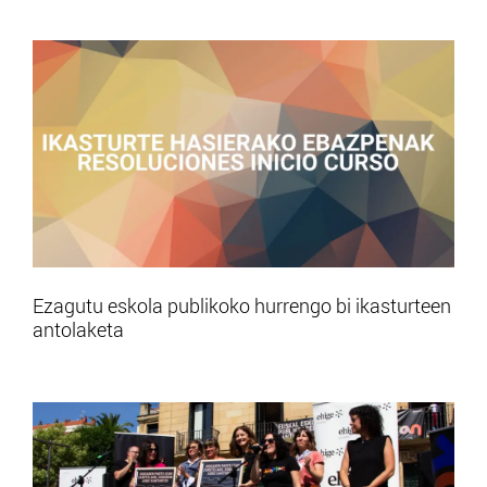
Ezagutu eskola publikoko hurrengo bi ikasturteen
antolaketa