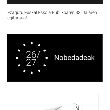
Ezagutu Euskal Eskola Publikoaren 33. Jaiaren
egitaraua!