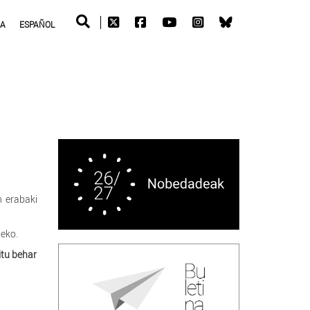
RA
ESPAÑOL
n erabaki
teko.
itu behar