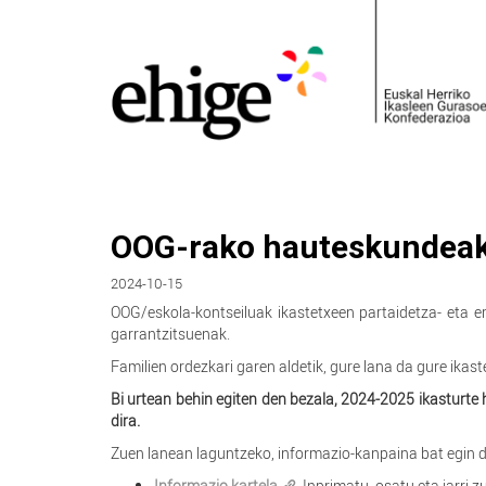
OOG-rako hauteskundea
2024-10-15
OOG/eskola-kontseiluak ikastetxeen partaidetza- eta e
garrantzitsuenak.
Familien ordezkari garen aldetik, gure lana da gure ika
Bi urtean behin egiten den bezala, 2024-2025 ikasturte
dira.
Zuen lanean laguntzeko, informazio-kanpaina bat egin d
Informazio kartela
. Inprimatu, osatu eta jarri 