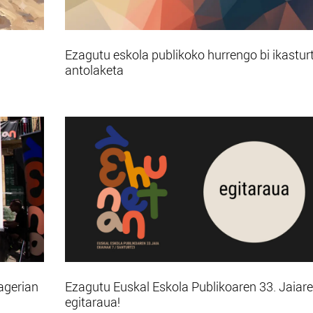
Ezagutu eskola publikoko hurrengo bi ikastur
antolaketa
agerian
Ezagutu Euskal Eskola Publikoaren 33. Jaiar
egitaraua!