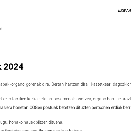
EUSKA
k 2024
rabaki-organo gorenak dira. Bertan hartzen dira ikastetxeari dagozkio
stetxeko familien kezkak eta proposamenak jasotzea, organo horri helaraz
 hasiera honetan OOGen postuak betetzen dituzten pertsonen erdiak berr
ugu, honako hauek biltzen dituena:
zure ikastetxeetan ongi ikusten den leku batean.