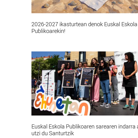
2026-2027 ikasturtean denok Euskal Eskola
Publikoarekin!
Euskal Eskola Publikoaren sarearen indarra 
utzi du Santurtzik