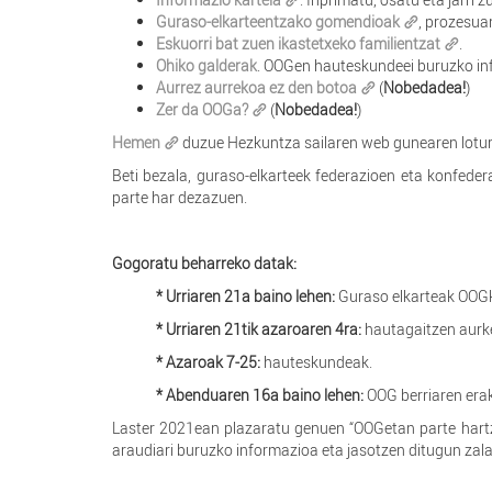
Guraso-elkarteentzako gomendioak
, prozesua
Eskuorri bat zuen ikastetxeko familientzat
.
Ohiko galderak
. OOGen hauteskundeei buruzko inf
Aurrez aurrekoa ez den botoa
(
Nobedadea!
)
Zer da OOGa?
(
Nobedadea!
)
Hemen
duzue Hezkuntza sailaren web gunearen lotura
Beti bezala, guraso-elkarteek federazioen eta konfede
parte har dezazuen.
Gogoratu beharreko datak:
* Urriaren 21a baino lehen:
Guraso elkarteak OOGk
* Urriaren 21tik azaroaren 4ra:
hautagaitzen aurk
* Azaroak 7-25:
hauteskundeak.
* Abenduaren 16a baino lehen:
OOG berriaren era
Laster 2021ean plazaratu genuen “OOGetan parte hartz
araudiari buruzko informazioa eta jasotzen ditugun zala