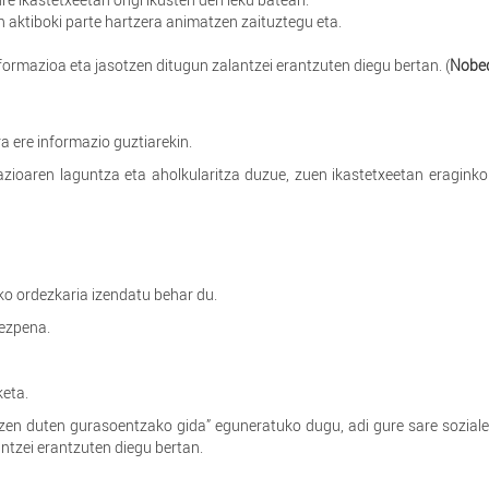
n aktiboki parte hartzera animatzen zaituztegu eta.
ormazioa eta jasotzen ditugun zalantzei erantzuten diegu bertan. (
Nobe
 ere informazio guztiarekin.
razioaren laguntza eta aholkularitza duzue, zuen ikastetxeetan eragink
o ordezkaria izendatu behar du.
ezpena.
keta.
en duten gurasoentzako gida” eguneratuko dugu, adi gure sare sozial
ntzei erantzuten diegu bertan.