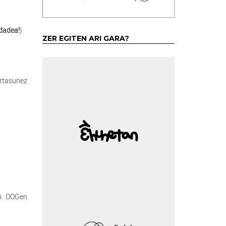
dadea!
)
ZER EGITEN ARI GARA?
ortasunez
ei. OOGen