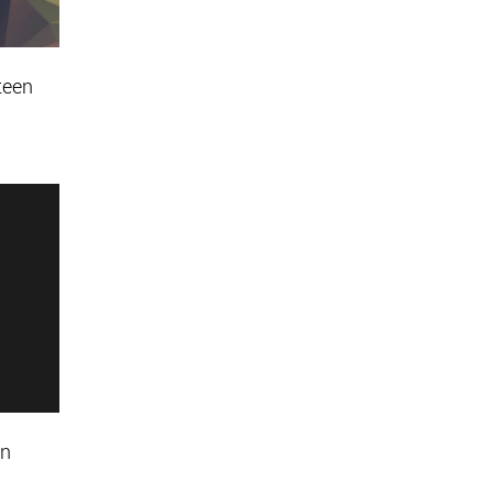
teen
en