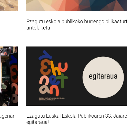
Ezagutu eskola publikoko hurrengo bi ikastur
antolaketa
agerian
Ezagutu Euskal Eskola Publikoaren 33. Jaiar
egitaraua!