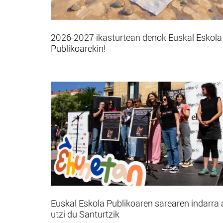
2026-2027 ikasturtean denok Euskal Eskola
Publikoarekin!
Euskal Eskola Publikoaren sarearen indarra 
utzi du Santurtzik