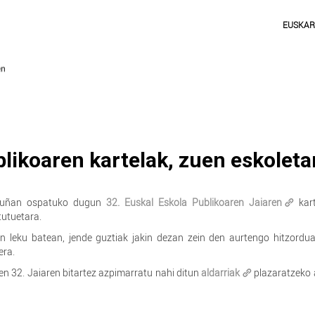
EUSKA
likoaren kartelak, zuen eskoleta
rduñan ospatuko dugun
32. Euskal Eskola Publikoaren Jaiaren
kart
tutuetara.
en leku batean, jende guztiak jakin dezan zein den aurtengo hitzord
era.
n 32. Jaiaren bitartez azpimarratu nahi ditun
aldarriak
plazaratzeko 