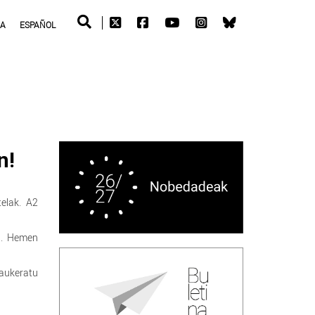
RA
ESPAÑOL
n!
elak. A2
ua. Hemen
aukeratu