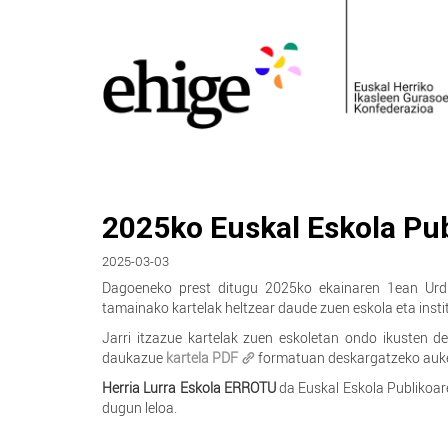
2025ko Euskal Eskola Pub
2025-03-03
Dagoeneko prest ditugu 2025ko ekainaren 1ean U
tamainako kartelak heltzear daude zuen eskola eta insti
Jarri itzazue kartelak zuen eskoletan ondo ikusten d
daukazue
kartela PDF
formatuan deskargatzeko auk
Herria Lurra Eskola ERROTU
da Euskal Eskola Publikoare
dugun leloa.