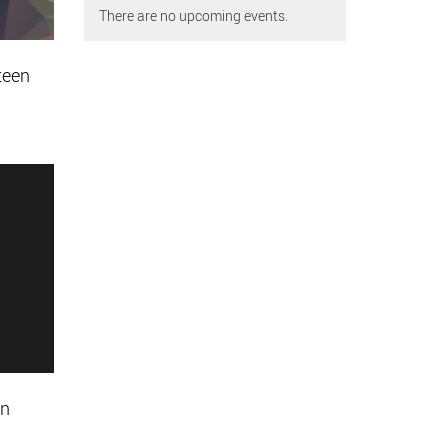
There are no upcoming events.
teen
en