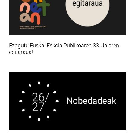
Ezagutu Euskal Eskola Publikoaren 33. Jaiaren
egitaraua!