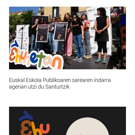
Euskal Eskola Publikoaren sarearen indarra
agerian utzi du Santurtzik