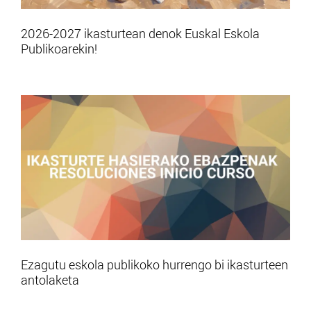
2026-2027 ikasturtean denok Euskal Eskola
Publikoarekin!
Ezagutu eskola publikoko hurrengo bi ikasturteen
antolaketa