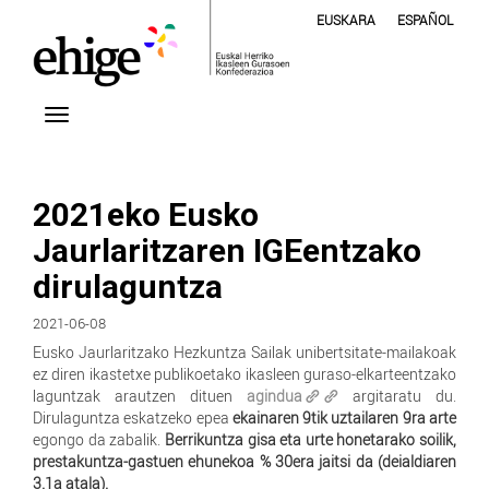
EUSKARA
ESPAÑOL
2021eko Eusko
Jaurlaritzaren IGEentzako
dirulaguntza
2021-06-08
Eusko Jaurlaritzako Hezkuntza Sailak unibertsitate-mailakoak
ez diren ikastetxe publikoetako ikasleen guraso-elkarteentzako
laguntzak arautzen dituen
agindua
argitaratu du.
Dirulaguntza eskatzeko epea
ekainaren 9tik uztailaren 9ra arte
egongo da zabalik.
Berrikuntza gisa eta urte honetarako soilik,
prestakuntza-gastuen ehunekoa % 30era jaitsi da (deialdiaren
3.1a atala).