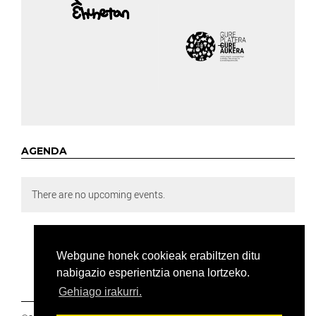
AGENDA
There are no upcoming events.
Webgune honek cookieak erabiltzen ditu
nabigazio esperientzia onena lortzeko.
Gehiago irakurri.