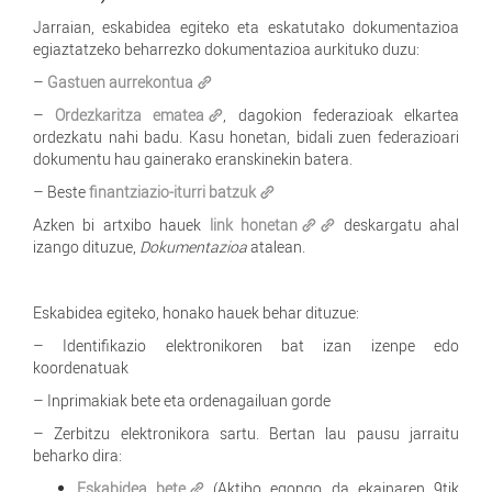
Jarraian, eskabidea egiteko eta eskatutako dokumentazioa
egiaztatzeko beharrezko dokumentazioa aurkituko duzu:
–
Gastuen aurrekontua
–
Ordezkaritza ematea
, dagokion federazioak elkartea
ordezkatu nahi badu. Kasu honetan, bidali zuen federazioari
dokumentu hau gainerako eranskinekin batera.
– Beste
finantziazio-iturri batzuk
Azken bi artxibo hauek
link honetan
deskargatu ahal
izango dituzue,
Dokumentazioa
atalean.
Eskabidea egiteko, honako hauek behar dituzue:
– Identifikazio elektronikoren bat izan izenpe edo
koordenatuak
– Inprimakiak bete eta ordenagailuan gorde
– Zerbitzu elektronikora sartu. Bertan lau pausu jarraitu
beharko dira:
Eskabidea bete
(Aktibo egongo da ekainaren 9tik