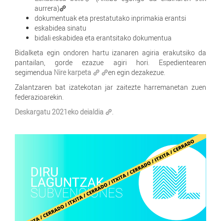
aurrera)
dokumentuak eta prestatutako inprimakia erantsi
eskabidea sinatu
bidali eskabidea eta erantsitako dokumentua
Bidalketa egin ondoren hartu izanaren agiria erakutsiko da
pantailan, gorde ezazue agiri hori. Espedientearen
segimendua
Nire karpeta
en egin dezakezue.
Zalantzaren bat izatekotan jar zaitezte harremanetan zuen
federazioarekin.
Deskargatu 2021eko deialdia
.