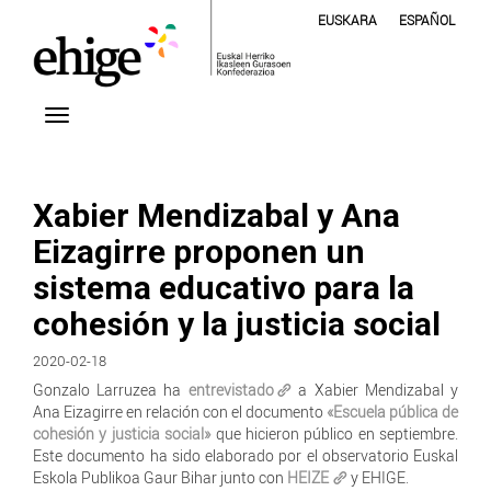
EUSKARA
ESPAÑOL
Xabier Mendizabal y Ana
Eizagirre proponen un
sistema educativo para la
cohesión y la justicia social
2020-02-18
Gonzalo Larruzea ha
entrevistado
a Xabier Mendizabal y
Ana Eizagirre en relación con el documento
«Escuela pública de
cohesión y justicia social»
que hicieron público en septiembre.
Este documento ha sido elaborado por el observatorio Euskal
Eskola Publikoa Gaur Bihar junto con
HEIZE
y EHIGE.