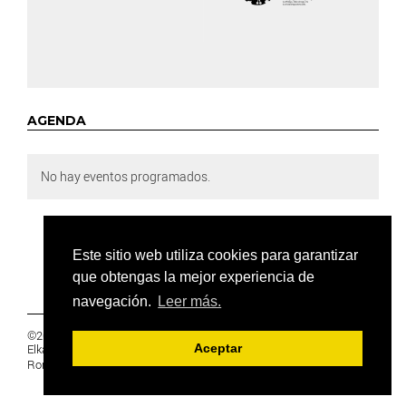
AGENDA
No hay eventos programados.
Este sitio web utiliza cookies para garantizar
que obtengas la mejor experiencia de
navegación.
Leer más.
©2019 Euskal Herriko Ikasleen Gurasoen
Elkartea -
PRIVACIDAD
Aceptar
Ronda 27, 1 Ezk, 48005 Bilbao, Bizkaia