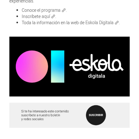
experiencias.
Conoce el
programa
.
Inscríbete
aquí
.
Toda la información en la web de
Eskola Digitala
.