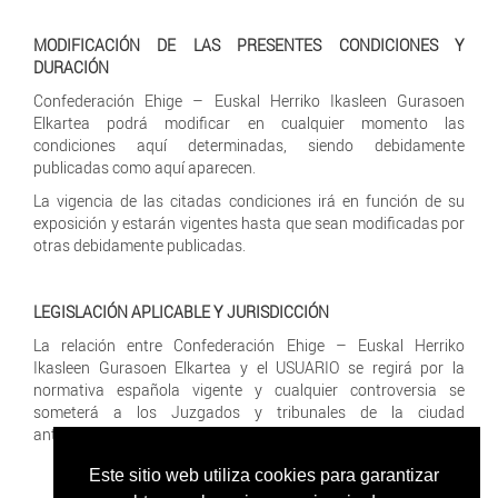
MODIFICACIÓN DE LAS PRESENTES CONDICIONES Y
DURACIÓN
Confederación Ehige – Euskal Herriko Ikasleen Gurasoen
Elkartea podrá modificar en cualquier momento las
condiciones aquí determinadas, siendo debidamente
publicadas como aquí aparecen.
La vigencia de las citadas condiciones irá en función de su
exposición y estarán vigentes hasta que sean modificadas por
otras debidamente publicadas.
LEGISLACIÓN APLICABLE Y JURISDICCIÓN
La relación entre Confederación Ehige – Euskal Herriko
Ikasleen Gurasoen Elkartea y el USUARIO se regirá por la
normativa española vigente y cualquier controversia se
someterá a los Juzgados y tribunales de la ciudad
anteriormente indicada.
Este sitio web utiliza cookies para garantizar