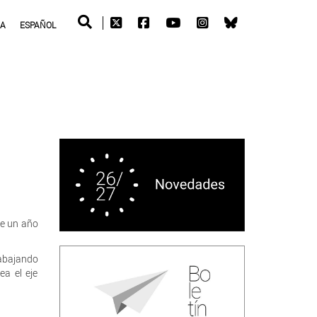
RA
ESPAÑOL
te un año
rabajando
ea el eje