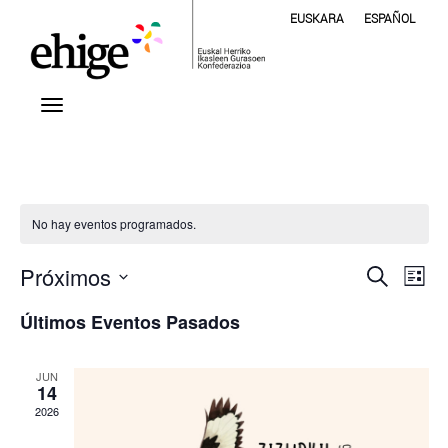
EUSKARA
ESPAÑOL
No hay eventos programados.
Nave
Na
Próximos
Buscar
Lista
de
Selecciona
de
Últimos Eventos Pasados
vis
la
fecha.
bús
de
Ev
JUN
y
14
2026
vista