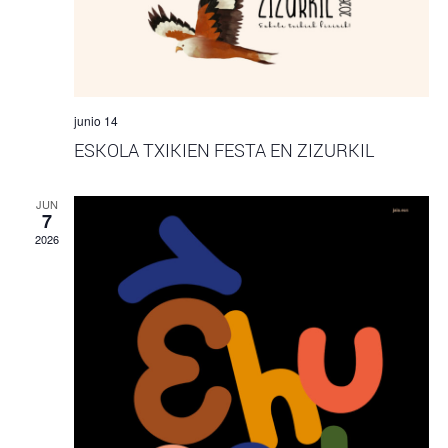
de
Even
junio 14
ESKOLA TXIKIEN FESTA EN ZIZURKIL
JUN
7
2026