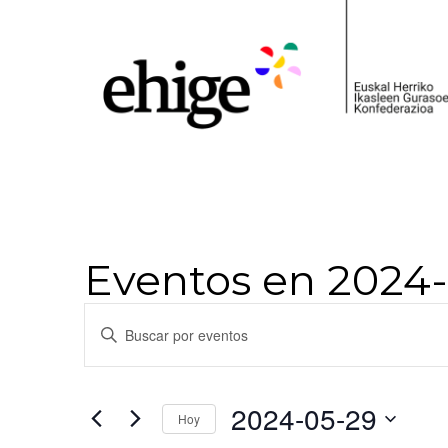
Eventos en 2024
Navegación
Introduce
la
de
palabra
clave.
búsqueda
Busca
2024-05-29
Hoy
Eventos
y
para
Selecciona