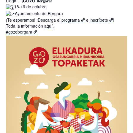
Llega… ¡𝐆𝐎𝐙𝐎 𝐁𝐞𝐫𝐠𝐚𝐫𝐚!
18-19 de octubre
Ayuntamiento de Bergara
¡Te esperamos! ¡Descarga el
programa
e
inscríbete
!
Toda la información
aquí
.
#gozobergara