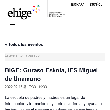
EUSKARA
ESPAÑOL
« Todos los Eventos
Este evento ha pasado.
BIGE: Guraso Eskola, IES Miguel
de Unamuno
2022-02-15 @ 17:30
-
19:00
La escuela de padres y madres es un lugar de
información y formación cuyo reto es orientar y ayudar a
las familias en el proceso de educativo de sus hijos e