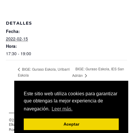
DETALLES
Fecha:
2022-02-15
Hora:
17:30 - 19:00
BIGE: Guraso Eskola, IES San
BIGE: Guraso Eskola, Uribarri
Eskola
Adrián
Este sitio web utiliza cookies para garantizar
que obtengas la mejor experiencia de
navegación.
Leer más.
©2019 Euskal Herriko Ikasleen Gurasoen
Elkartea -
PRIVACIDAD
Aceptar
Ronda 27, 1 Ezk, 48005 Bilbao, Bizkaia