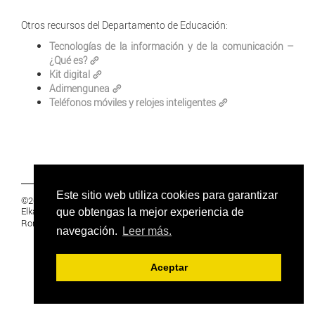
Otros recursos del Departamento de Educación:
Tecnologías de la información y de la comunicación –
¿Qué es?
Kit digital
Adimengunea
Teléfonos móviles y relojes inteligentes
Este sitio web utiliza cookies para garantizar
©2019 Euskal Herriko Ikasleen Gurasoen
Elkartea -
PRIVACIDAD
que obtengas la mejor experiencia de
Ronda 27, 1 Ezk, 48005 Bilbao, Bizkaia
navegación.
Leer más.
Aceptar