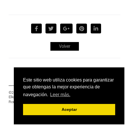
Volver
Este sitio web utiliza cookies para garantizar
que obtengas la mejor experiencia de
©2019 Euskal Herriko Ikasleen Gurasoen
navegación.
Leer más.
Elkartea -
PRIVACIDAD
Ronda 27, 1 Ezk, 48005 Bilbao, Bizkaia
Aceptar