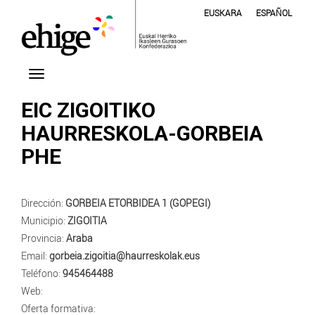
EUSKARA
ESPAÑOL
EIC ZIGOITIKO
HAURRESKOLA-GORBEIA
PHE
Dirección:
GORBEIA ETORBIDEA 1 (GOPEGI)
Municipio:
ZIGOITIA
Provincia:
Araba
Email:
gorbeia.zigoitia@haurreskolak.eus
Teléfono:
945464488
Web:
Oferta formativa: