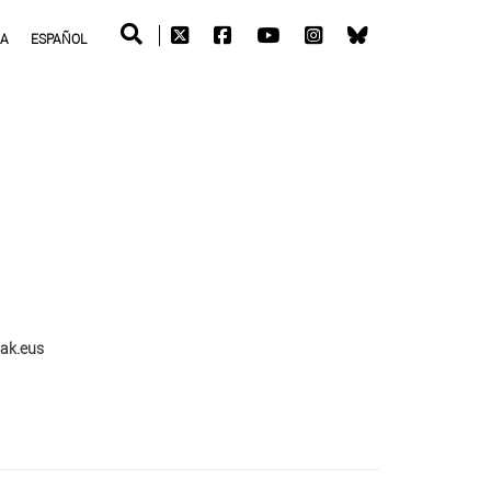
RA
ESPAÑOL
ak.eus