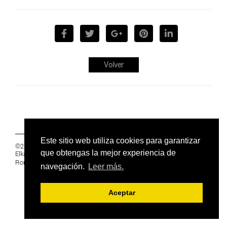
Volver
Este sitio web utiliza cookies para garantizar
©2019 Euskal Herriko Ikasleen Gurasoen
que obtengas la mejor experiencia de
Elkartea -
PRIVACIDAD
Ronda 27, 1 Ezk, 48005 Bilbao, Bizkaia
navegación.
Leer más.
Aceptar