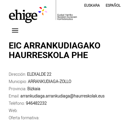
EUSKARA
ESPAÑOL
EIC ARRANKUDIAGAKO
HAURRESKOLA PHE
Dirección:
ELEXALDE 22
Municipio:
ARRANKUDIAGA-ZOLLO
Provincia:
Bizkaia
Email:
arrankudiaga.arrankudiaga@haurreskolak.eus
Teléfono:
946482232
Web:
Oferta formativa: