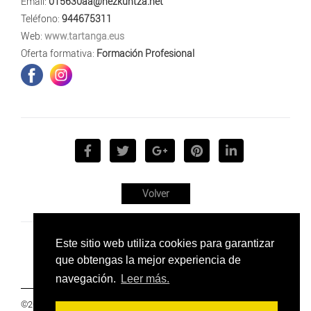
Email:
015630aa@hezkuntza.net
Teléfono:
944675311
Web:
www.tartanga.eus
Oferta formativa:
Formación Profesional
Volver
Este sitio web utiliza cookies para garantizar
que obtengas la mejor experiencia de
navegación.
Leer más.
©2019 Euskal Herriko Ikasleen Gurasoen