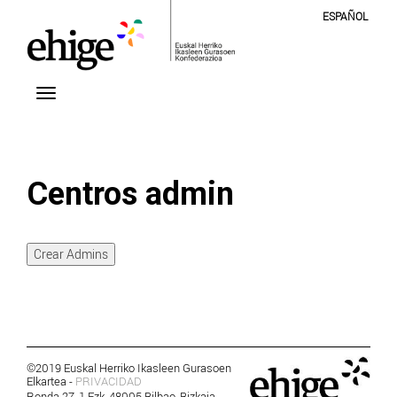
ESPAÑOL
Centros admin
Crear Admins
©2019 Euskal Herriko Ikasleen Gurasoen
Elkartea -
PRIVACIDAD
Ronda 27, 1 Ezk, 48005 Bilbao, Bizkaia