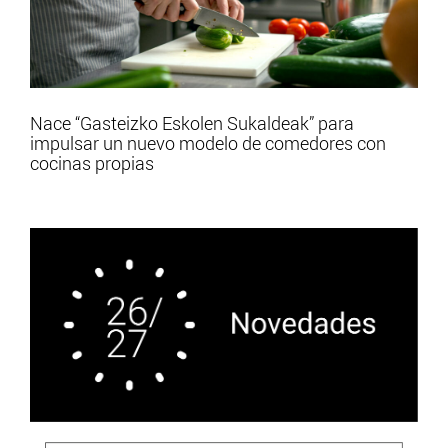
Nace “Gasteizko Eskolen Sukaldeak” para
impulsar un nuevo modelo de comedores con
cocinas propias