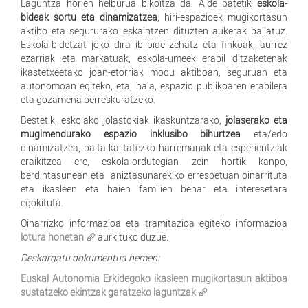
Laguntza horien helburua bikoitza da. Alde batetik
eskola-
bideak sortu eta dinamizatzea
, hiri-espazioek mugikortasun
aktibo eta segururako eskaintzen dituzten aukerak baliatuz.
Eskola-bidetzat joko dira ibilbide zehatz eta finkoak, aurrez
ezarriak eta markatuak, eskola-umeek erabil ditzaketenak
ikastetxeetako joan-etorriak modu aktiboan, seguruan eta
autonomoan egiteko, eta, hala, espazio publikoaren erabilera
eta gozamena berreskuratzeko.
Bestetik, eskolako jolastokiak ikaskuntzarako,
jolaserako eta
mugimendurako espazio inklusibo bihurtzea
eta/edo
dinamizatzea, baita kalitatezko harremanak eta esperientziak
eraikitzea ere, eskola-ordutegian zein hortik kanpo,
berdintasunean eta aniztasunarekiko errespetuan oinarrituta
eta ikasleen eta haien familien behar eta interesetara
egokituta.
Oinarrizko informazioa eta tramitazioa egiteko informazioa
lotura honetan
aurkituko duzue.
Deskargatu dokumentua hemen:
Euskal Autonomia Erkidegoko ikasleen mugikortasun aktiboa
sustatzeko ekintzak garatzeko laguntzak