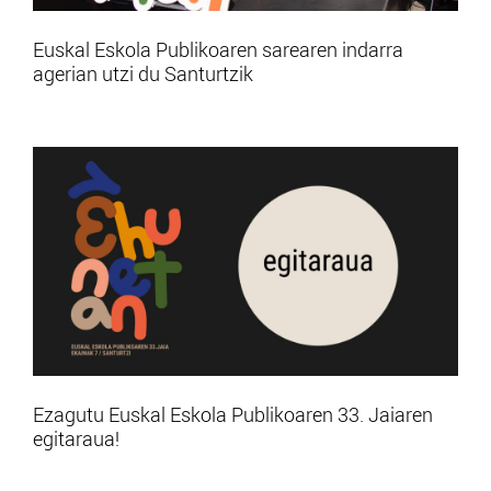
Euskal Eskola Publikoaren sarearen indarra
agerian utzi du Santurtzik
Ezagutu Euskal Eskola Publikoaren 33. Jaiaren
egitaraua!