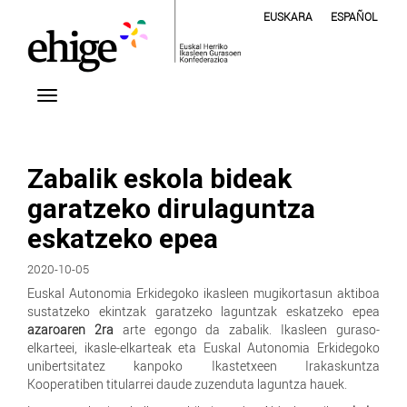
EUSKARA
ESPAÑOL
Zabalik eskola bideak
garatzeko dirulaguntza
eskatzeko epea
2020-10-05
Euskal Autonomia Erkidegoko ikasleen mugikortasun aktiboa
sustatzeko ekintzak garatzeko laguntzak eskatzeko epea
azaroaren 2ra
arte egongo da zabalik. Ikasleen guraso-
elkarteei, ikasle-elkarteak eta Euskal Autonomia Erkidegoko
unibertsitatez kanpoko Ikastetxeen Irakaskuntza
Kooperatiben titularrei daude zuzenduta laguntza hauek.