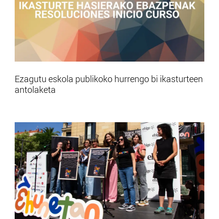
Ezagutu eskola publikoko hurrengo bi ikasturteen
antolaketa