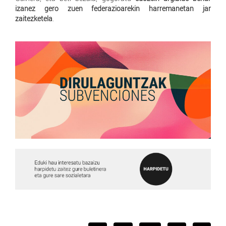
izanez gero zuen federazioarekin harremanetan jar
zaitezketela
.