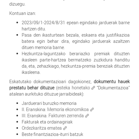
dizuegu.
Kontuan izan:
2023/09/1-2024/8/31 epean egindako jarduerak barne
hartzen ditu.
Pasa den ikasturtean bezala, eskaera eta justifikazioa
batera egin behar dira, egindako jarduerak azaltzen
dituen memoria barne.
Hezkuntza-laguntzako berariazko premiak dituzten
ikasleen parte-hartzea bermatzeko zuzkidura handitu
da, eta, zehazkiago, hezkuntza-premia bereziak dituzten
ikasleena.
Eskatutako dokumentazioari dagokionez,
dokumentu hauek
prestatu behar dituzue
(
esteka honetako
“Dokumentazioa”
atalean aurkituko dituzue jarraibideak):
Jarduerari buruzko memoria
II. Eranskina:
Memoria ekonomikoa
III. Eranskina:
Fakturen zerrenda
Fakturak eta ordainagiriak
Ordezkaritza ematea
Beste finantziazioa-iturri batzuk