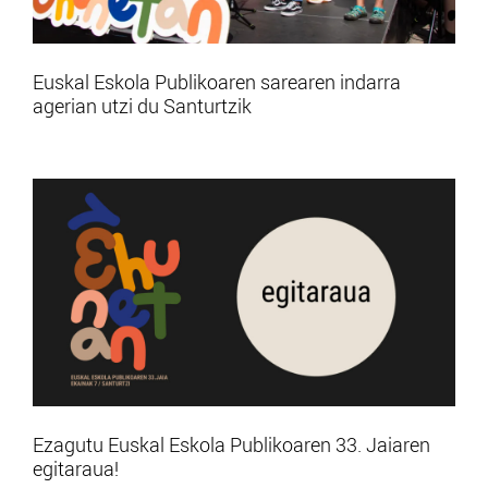
Euskal Eskola Publikoaren sarearen indarra
agerian utzi du Santurtzik
Ezagutu Euskal Eskola Publikoaren 33. Jaiaren
egitaraua!