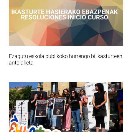
Ezagutu eskola publikoko hurrengo bi ikasturteen
antolaketa