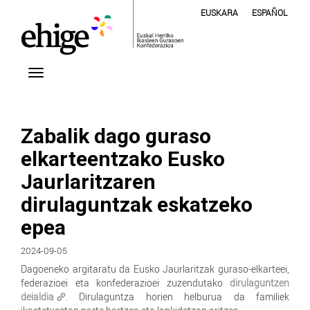
EUSKARA
ESPAÑOL
Zabalik dago guraso
elkarteentzako Eusko
Jaurlaritzaren
dirulaguntzak eskatzeko
epea
2024-09-05
Dagoeneko argitaratu da Eusko Jaurlaritzak guraso-elkarteei,
federazioei eta konfederazioei zuzendutako
dirulaguntzen
deialdia
. Dirulaguntza horien helburua da familiek