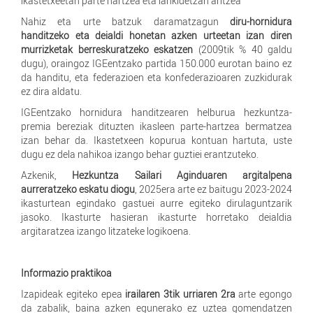
ikastetxeetan parte hartzea eta lankidetzan aritzea
Nahiz eta urte batzuk daramatzagun
diru-hornidura
handitzeko eta deialdi honetan azken urteetan izan diren
murrizketak berreskuratzeko eskatzen
(2009tik % 40 galdu
dugu), oraingoz IGEentzako partida 150.000 eurotan baino ez
da handitu, eta federazioen eta konfederazioaren zuzkidurak
ez dira aldatu.
IGEentzako hornidura handitzearen helburua hezkuntza-
premia bereziak dituzten ikasleen parte-hartzea bermatzea
izan behar da. Ikastetxeen kopurua kontuan hartuta, uste
dugu ez dela nahikoa izango behar guztiei erantzuteko.
Azkenik,
Hezkuntza Sailari Aginduaren argitalpena
aurreratzeko eskatu diogu
, 2025era arte ez baitugu 2023-2024
ikasturtean egindako gastuei aurre egiteko dirulaguntzarik
jasoko. Ikasturte hasieran ikasturte horretako deialdia
argitaratzea izango litzateke logikoena.
Informazio praktikoa
Izapideak egiteko epea
irailaren 3tik urriaren 2ra
arte egongo
da zabalik, baina azken egunerako ez uztea gomendatzen