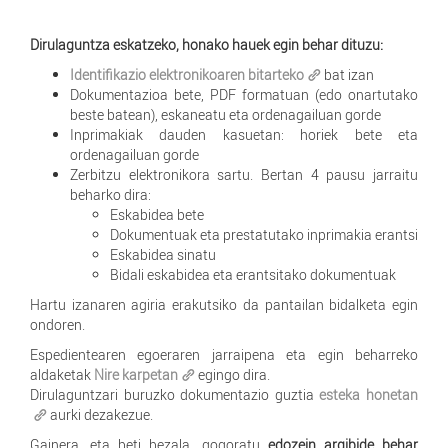
Dirulaguntza eskatzeko, honako hauek egin behar dituzu:
Identifikazio elektronikoaren bitarteko
bat izan
Dokumentazioa bete, PDF formatuan (edo onartutako
beste batean), eskaneatu eta ordenagailuan gorde
Inprimakiak dauden kasuetan: horiek bete eta
ordenagailuan gorde
Zerbitzu elektronikora sartu. Bertan 4 pausu jarraitu
beharko dira:
Eskabidea bete
Dokumentuak eta prestatutako inprimakia erantsi
Eskabidea sinatu
Bidali eskabidea eta erantsitako dokumentuak
Hartu izanaren agiria erakutsiko da pantailan bidalketa egin
ondoren.
Espedientearen egoeraren jarraipena eta egin beharreko
aldaketak
Nire karpetan
egingo dira.
Dirulaguntzari buruzko dokumentazio guztia
esteka honetan
aurki dezakezue.
Gainera, eta beti bezala, gogoratu
edozein argibide behar