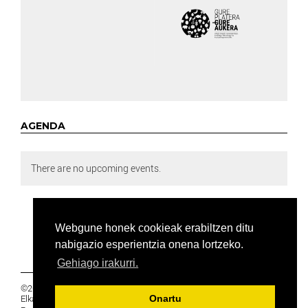
AGENDA
There are no upcoming events.
Webgune honek cookieak erabiltzen ditu
nabigazio esperientzia onena lortzeko.
Gehiago irakurri.
©2019 Euskal Herriko Ikasleen Gurasoen
Elkartea -
PRIBATUTASUNA
Onartu