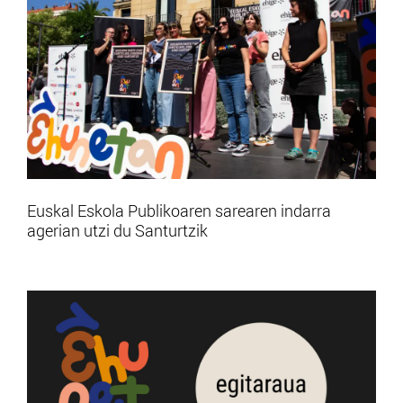
Euskal Eskola Publikoaren sarearen indarra
agerian utzi du Santurtzik