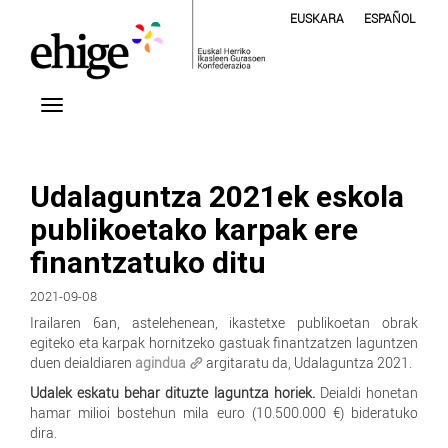
EUSKARA
ESPAÑOL
Udalaguntza 2021ek eskola
publikoetako karpak ere
finantzatuko ditu
2021-09-08
Irailaren 6an, astelehenean, ikastetxe publikoetan obrak
egiteko eta karpak hornitzeko gastuak finantzatzen laguntzen
duen deialdiaren
agindua
argitaratu da, Udalaguntza 2021.
Udalek eskatu behar dituzte laguntza horiek.
Deialdi honetan
hamar milioi bostehun mila euro (10.500.000 €) bideratuko
dira.