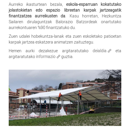
Aurreko ikasturtean bezala,
eskola-esparruan kokatutako
jolastokietan edo espazio libreetan karpak jartzeagatik
finantzatzea aurreikusten da
. Kasu horretan, Hezkuntza
Sailaren dirulaguntzak Balorazio Batzordeak onartutako
aurrekontuaren %90 finantzatuko du.
Zuen udalei hobekuntza-lanak eta zuen eskoletako patioetan
karpak jartzea eskatzera animatzen zaituztegu.
Hemen aurki dezakezue argitaratutako
deialdia
eta
argitaratutako
informazio
guztia.