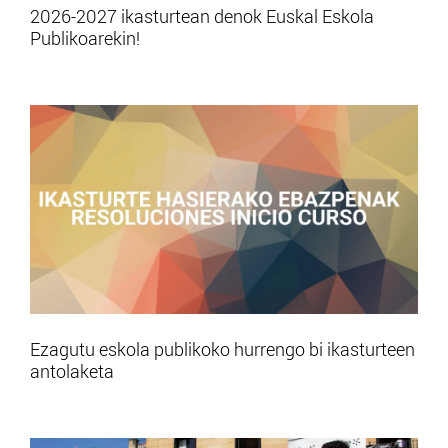
2026-2027 ikasturtean denok Euskal Eskola
Publikoarekin!
Ezagutu eskola publikoko hurrengo bi ikasturteen
antolaketa