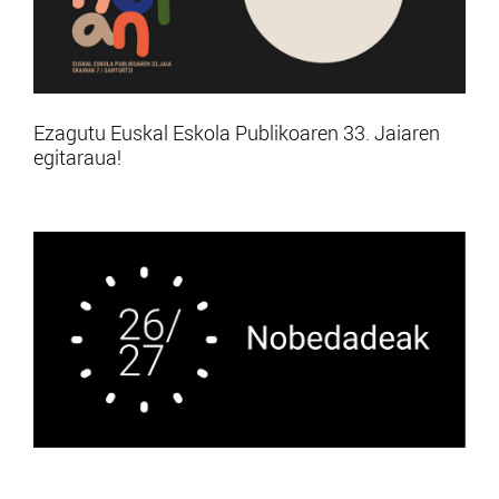
Ezagutu Euskal Eskola Publikoaren 33. Jaiaren
egitaraua!