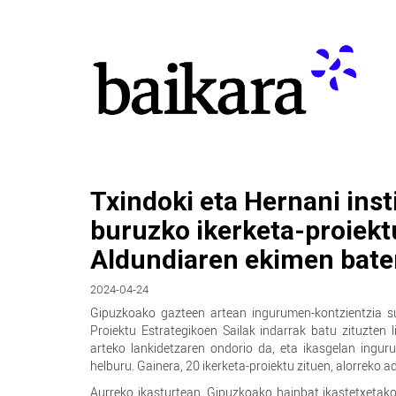
Txindoki eta Hernani ins
buruzko ikerketa-proiekt
Aldundiaren ekimen bate
2024-04-24
Gipuzkoako gazteen artean ingurumen-kontzientzia s
Proiektu Estrategikoen Sailak indarrak batu zituzten 
arteko lankidetzaren ondorio da, eta ikasgelan ingurum
helburu. Gainera, 20 ikerketa-proiektu zituen, alorreko 
Aurreko ikasturtean, Gipuzkoako hainbat ikastetxetako