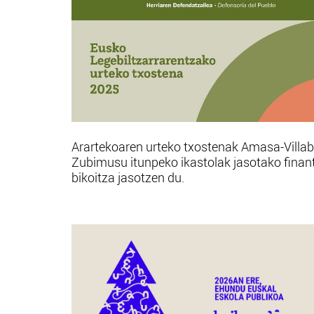
Arartekoaren urteko txostenak Amasa-Villa
Zubimusu itunpeko ikastolak jasotako finan
bikoitza jasotzen du.