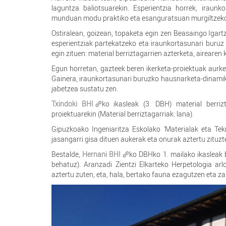
laguntza baliotsuarekin. Esperientzia horrek, iraun
munduan modu praktiko eta esanguratsuan murgiltzeko 
Ostiralean, goizean, topaketa egin zen Beasaingo Igartz
esperientziak partekatzeko eta iraunkortasunari buruz 
egin zituen: material berriztagarrien azterketa, airearen 
Egun horretan, gazteek beren ikerketa-proiektuak aurke
Gainera, iraunkortasunari buruzko hausnarketa-dinamika
jabetzea sustatu zen.
Txindoki BHI
ko ikasleak (3. DBH) material berrizt
proiektuarekin (Material berriztagarriak: lana).
Gipuzkoako Ingeniaritza Eskolako ‘Materialak eta Tekno
jasangarri gisa dituen aukerak eta onurak aztertu zituzt
Bestalde,
Hernani BHI
ko DBHko 1. mailako ikasleak 
behatuz). Aranzadi Zientzi Elkarteko Herpetologia ar
aztertu zuten, eta, hala, bertako fauna ezagutzen eta z