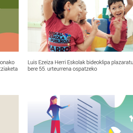
bonako
Luis Ezeiza Herri Eskolak bideoklipa plazarat
tziaketa
bere 55. urteurrena ospatzeko