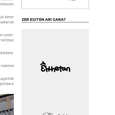
rketaren
zuk beren
ZER EGITEN ARI GARA?
 bakarrak
an zuten.
rrantziaz
ikerketa-
 material
Lagartiak
 portaera