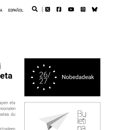
RA
ESPAÑOL
i
 eta
apen eta
esionalen
ematea du
rtzaileen