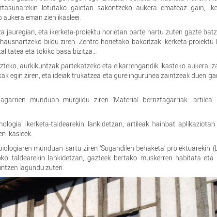
kortasunarekin lotutako gaietan sakontzeko aukera emateaz gain, ike
aukera eman zien ikasleei.
a jauregian, eta ikerketa-proiektu horietan parte hartu zuten gazte bat
hausnartzeko bildu ziren. Zentro horietako bakoitzak ikerketa-proiektu
kalitatea eta tokiko basa bizitza…
zteko, aurkikuntzak partekatzeko eta elkarrengandik ikasteko aukera iz
k egin ziren, eta ideiak trukatzea eta gure ingurunea zaintzeak duen ga
agarrien munduan murgildu ziren ‘Material berriztagarriak: artilea’ 
logia’ ikerketa-taldearekin lankidetzan, artileak hainbat aplikaziotan
en ikasleek.
biologiaren munduan sartu ziren ‘Sugandilen behaketa’ proiektuarekin (
loko taldearekin lankidetzan, gazteek bertako muskerren habitata eta
aintzen lagundu zuten.