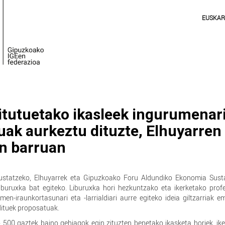
EUSKA
titutuetako ikasleek ingurumenar
uak aurkeztu dituzte, Elhuyarren
n barruan
ustatzeko, Elhuyarrek eta Gipuzkoako Foru Aldundiko Ekonomia Sust
liburuxka bat egiteko. Liburuxka hori hezkuntzako eta ikerketako prof
en-iraunkortasunari eta -larrialdiari aurre egiteko ideia giltzarriak 
adituek proposatuak.
 500 gaztek baino gehiagok egin zituzten benetako ikasketa horiek, ike