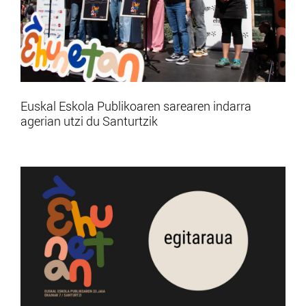
Euskal Eskola Publikoaren sarearen indarra
agerian utzi du Santurtzik