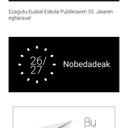
Ezagutu Euskal Eskola Publikoaren 33. Jaiaren
egitaraua!