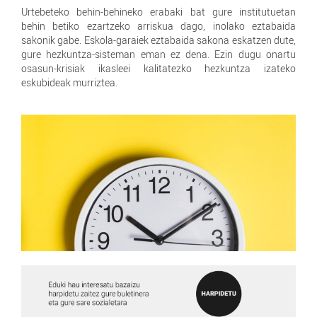
Urtebeteko behin-behineko erabaki bat gure institutuetan
behin betiko ezartzeko arriskua dago, inolako eztabaida
sakonik gabe. Eskola-garaiek eztabaida sakona eskatzen dute,
gure hezkuntza-sisteman eman ez dena. Ezin dugu onartu
osasun-krisiak ikasleei kalitatezko hezkuntza izateko
eskubideak murriztea.