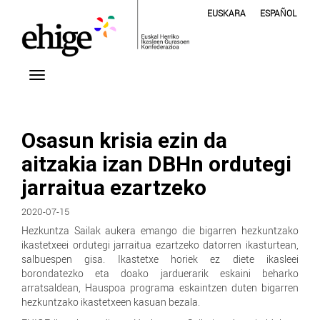
EUSKARA
ESPAÑOL
Osasun krisia ezin da
aitzakia izan DBHn ordutegi
jarraitua ezartzeko
2020-07-15
Hezkuntza Sailak aukera emango die bigarren hezkuntzako
ikastetxeei ordutegi jarraitua ezartzeko datorren ikasturtean,
salbuespen gisa. Ikastetxe horiek ez diete ikasleei
borondatezko eta doako jarduerarik eskaini beharko
arratsaldean, Hauspoa programa eskaintzen duten bigarren
hezkuntzako ikastetxeen kasuan bezala.