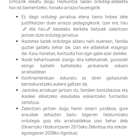
EHIGEtik eskatu diogu Hezkuntza Sailari ordutegi-aldaketa
hori ez baimentzeko, honako arrazoi hauengatik:
Ez dago ordutegi jarraitua etena baino hobea dela
justifikatzen duen arrazoi pedagogikorik. Izan ere,
hau
eta
hau
bezalako ikerketa batzuek zalantzan
jartzen dute ordutegi jarraitua.
Ikastetxe batek ordutegia aldatu nahi duenean, familia
guztiei galdetu behar die, izan ere aldaketak eragingo
die. Kasu honetan, kontsulta hori egin gabe ezar daiteke.
Ikasle behartsuenak izango dira kaltetuenak, gurasoek
ezingo baitiete kalitatezko jarduerarik eskaini
arratsaldean.
Konfinamenduan eskuratu ez diren gaitasunak
berreskuratzeko aukera galtzen da.
Jantokia arriskuan jartzen du, familien kontziliazioa eta
ikasleei elikatzeko eskubidea eskaintzeko funtsezko
zerbitzua.
Zalantzan jartzen dugu haren oinarri juridikoa, gure
araudiak zehazten baitu bigarren hezkuntzako
ordutegia goiz eta arratsaldekoa izan behar dela
(Oinarrizko Hezkuntzaren 2015eko Dekretua eta eskola-
egutegiaren 2008ko Agindua).