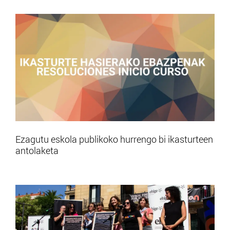
Ezagutu eskola publikoko hurrengo bi ikasturteen
antolaketa