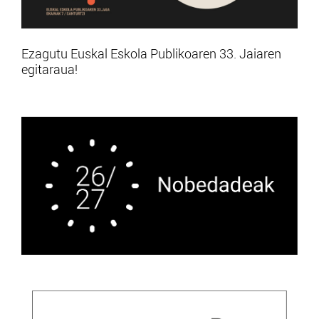
Ezagutu Euskal Eskola Publikoaren 33. Jaiaren
egitaraua!