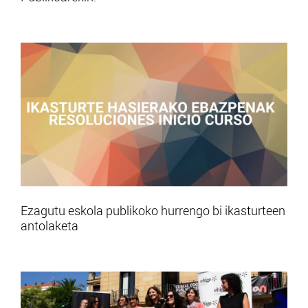
Ezagutu eskola publikoko hurrengo bi ikasturteen
antolaketa