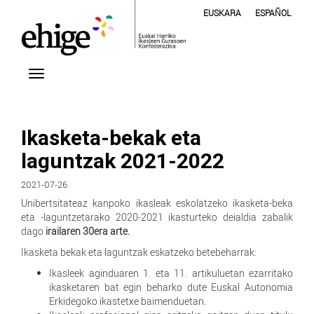
EUSKARA
ESPAÑOL
Ikasketa-bekak eta
laguntzak 2021-2022
2021-07-26
Unibertsitateaz kanpoko ikasleak eskolatzeko ikasketa-beka
eta -laguntzetarako 2020-2021 ikasturteko deialdia zabalik
dago
irailaren 30era arte.
Ikasketa bekak eta laguntzak eskatzeko betebeharrak:
Ikasleek aginduaren 1. eta 11. artikuluetan ezarritako
ikasketaren bat egin beharko dute Euskal Autonomia
Erkidegoko ikastetxe baimenduetan.