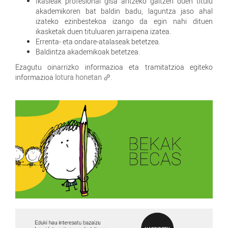
Ikasleak profesional gisa aritzeko gaitzen duen titulu
akademikoren bat baldin badu, laguntza jaso ahal
izateko ezinbestekoa izango da egin nahi dituen
ikasketak duen tituluaren jarraipena izatea.
Errenta- eta ondare-atalaseak betetzea.
Baldintza akademikoak betetzea.
Ezagutu oinarrizko informazioa eta tramitatzioa egiteko
informazioa
lotura honetan
.