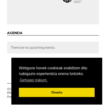
AGENDA
There are no upcoming events.
Webgune honek cookieak erabiltzen ditu
nabigazio esperientzia onena lortzeko.
Gehiago irakurri.
©2019 Euskal Herriko Ikasleen Gurasoen
Elkartea -
PRIBATUTASUNA
Onartu
Ronda 27, 1 Ezk, 48005 Bilbao, Bizkaia