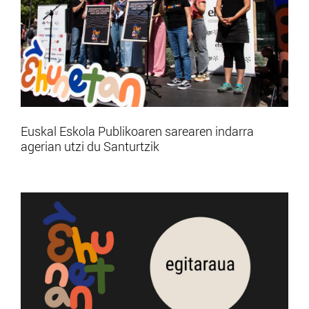
Euskal Eskola Publikoaren sarearen indarra
agerian utzi du Santurtzik