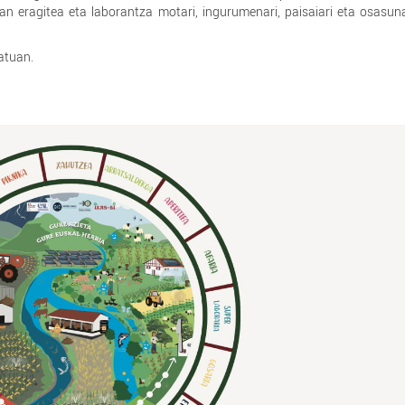
tan eragitea eta laborantza motari, ingurumenari, paisaiari eta osasun
atuan.