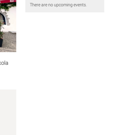
There are no upcoming events.
kola