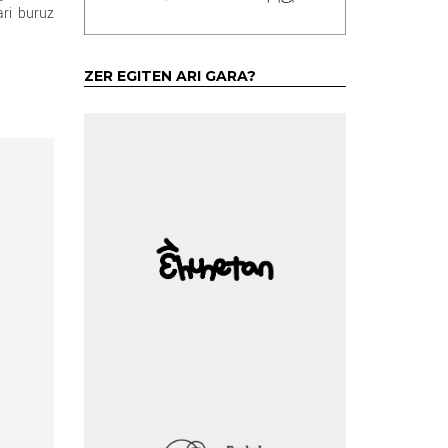
ari buruz
ZER EGITEN ARI GARA?