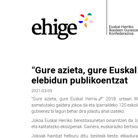
“Gure azieta, gure Euskal
elebidun publikoentzat
2021-03-09
“
Gure azieta, gure Euskal Herria
” 2018. urtean
W
asmatutako galdera jokoa da eta Iparraldeko 120 eskol
gutxienez bi lagun behar dira jolastu ahal izateko.
Jokoa Euskal Herriko berezitasunetan oinarritzen da: b
eta kalitatezko ekoizpenak. Gainera, euskarazko bertsioa
Jokoak hainbat helburu ditu, besteak beste, elikadura