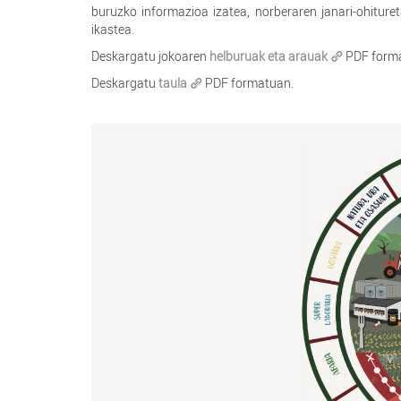
buruzko informazioa izatea, norberaren janari-ohiture
ikastea.
Deskargatu jokoaren
helburuak eta arauak
PDF form
Deskargatu
taula
PDF formatuan.