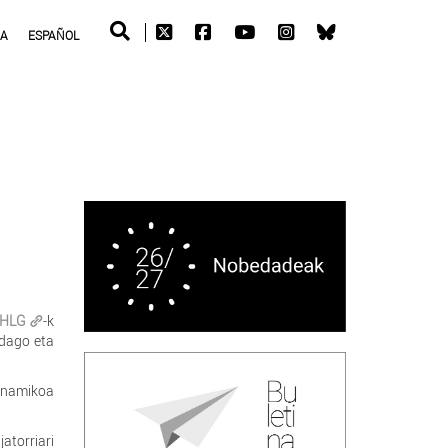
RA
ESPAÑOL
HLG
-k
 dago eta
dinamikoa
atorriari