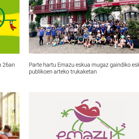
n 26an
Parte hartu Emazu eskua mugaz gaindiko es
publikoen arteko trukaketan