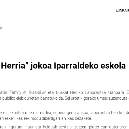
EUSKA
 Herria” jokoa Iparraldeko eskola
ater Family
,
Ikas-bi
eta Euskal Herriko Laborantza Ganbara
E
a publiko elebidunetan banatuko da. Sei urtetik gorako umeei zuzenduta
ere hizkuntza duen lurraldea, egoera geografikoa, laborantza herrikoi 
ri esker, ikasleek modu dibertigarrian ikas dezakete.
ren inguruan haur eta helduak sentsibilizatzea, platerrean dutenaren j