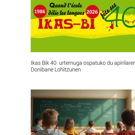
Ikas Bik 40. urtemuga ospatuko du apirilare
Donibane Lohitzunen