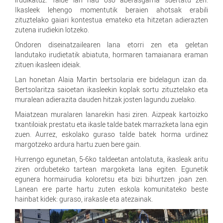
Ikasleek lehengo momentutik beraien ahotsak erabili
zituztelako gaiari kontestua emateko eta hitzetan adierazten
zutena irudiekin lotzeko.
Ondoren diseinatzailearen lana etorri zen eta geletan
landutako irudietatik abiatuta, hormaren tamaianara eraman
zituen ikasleen ideiak.
Lan honetan Alaia Martin bertsolaria ere bidelagun izan da.
Bertsolaritza saioetan ikasleekin koplak sortu zituztelako eta
muralean adierazita dauden hitzak josten lagundu zuelako.
Maiatzean muralaren lanarekin hasi ziren. Aizpeak kartoizko
txantiloiak prestatu eta ikasle talde batek marrazketa lana egin
zuen. Aurrez, eskolako guraso talde batek horma urdinez
margotzeko ardura hartu zuen bere gain.
Hurrengo egunetan, 5-6ko taldeetan antolatuta, ikasleak aritu
ziren ordubeteko tartean margoketa lana egiten. Egunetik
egunera hormairudia koloretsu eta bizi bihurtzen joan zen.
Lanean ere parte hartu zuten eskola komunitateko beste
hainbat kidek: guraso, irakasle eta atezainak.