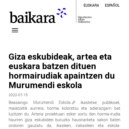
EUSKARA
ESPAÑOL
Giza eskubideak, artea eta
euskara batzen dituen
hormairudiak apaintzen du
Murumendi eskola
2022-07-15
Beasaingo
Murumendi Eskola
ikastetxe publikoak,
maiatzetik aurrera, horma koloretsu eta adierazgarri bat
luzitzen du. Arteria proiektuari esker sortu den horma-irudia
haurren giza eskubideei buruzko hausnarketa sakon baten
ondoren gauzatu da, ikasleen, irakasleen eta eskola-