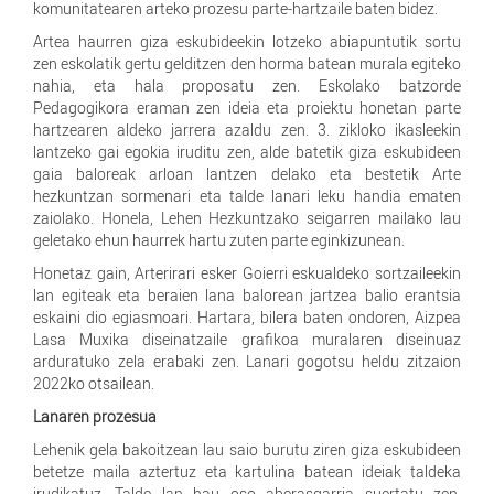
komunitatearen arteko prozesu parte-hartzaile baten bidez.
Artea haurren giza eskubideekin lotzeko abiapuntutik sortu
zen eskolatik gertu gelditzen den horma batean murala egiteko
nahia, eta hala proposatu zen. Eskolako batzorde
Pedagogikora eraman zen ideia eta proiektu honetan parte
hartzearen aldeko jarrera azaldu zen. 3. zikloko ikasleekin
lantzeko gai egokia iruditu zen, alde batetik giza eskubideen
gaia baloreak arloan lantzen delako eta bestetik Arte
hezkuntzan sormenari eta talde lanari leku handia ematen
zaiolako. Honela, Lehen Hezkuntzako seigarren mailako lau
geletako ehun haurrek hartu zuten parte eginkizunean.
Honetaz gain, Arterirari esker Goierri eskualdeko sortzaileekin
lan egiteak eta beraien lana balorean jartzea balio erantsia
eskaini dio egiasmoari. Hartara, bilera baten ondoren, Aizpea
Lasa Muxika diseinatzaile grafikoa muralaren diseinuaz
arduratuko zela erabaki zen. Lanari gogotsu heldu zitzaion
2022ko otsailean.
Lanaren prozesua
Lehenik gela bakoitzean lau saio burutu ziren giza eskubideen
betetze maila aztertuz eta kartulina batean ideiak taldeka
irudikatuz. Talde lan hau oso aberasgarria suertatu zen.