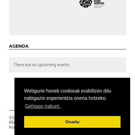
AGENDA
There are no upcoming events.
Webgune honek cookieak erabiltzen ditu
nabigazio esperientzia onena lortzeko.
Gehiago irakurri.
©2019 Euskal Herriko Ikasleen Gurasoen
Elkartea -
PRIBATUTASUNA
Onartu
Ronda 27, 1 Ezk, 48005 Bilbao, Bizkaia