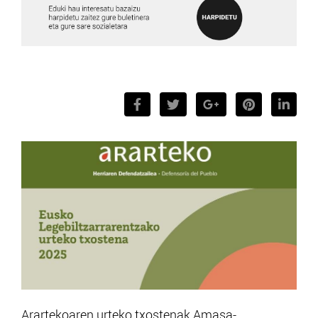
Arartekoaren urteko txostenak Amasa-