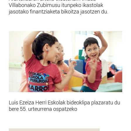
Villabonako Zubimusu itunpeko ikastolak
jasotako finantziaketa bikoitza jasotzen du.
Luis Ezeiza Herri Eskolak bideoklipa plazaratu du
bere 55. urteurrena ospatzeko