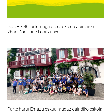
Ikas Bik 40. urtemuga ospatuko du apirilaren
26an Donibane Lohitzunen
Parte hartu Emazu eskua mugaz gaindiko eskola