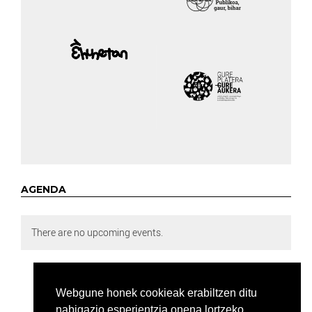
AGENDA
There are no upcoming events.
Webgune honek cookieak erabiltzen ditu
nabigazio esperientzia onena lortzeko.