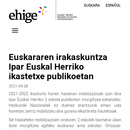
EUSKARA
ESPAÑOL
Euskararen irakaskuntza
Ipar Euskal Herriko
ikastetxe publikoetan
2021-09-28
2021-2022 ikasturte honen hasieran mobilizazioak izan dira
Ipar Euskal Herriko 3 eskola publikotan murgiltzea eskatzeko.
Hezkunde Nazionalak ez duenez erantzunik eman uda
honetan, berriz mobilizatu dira guraso elkarte eta hautetsiak.
Sei hilabeteko mobilizazioen ondoren, 2 eskolek baimena ukan
dute murgiltzea egiteko euskaraz ama eskolan: Ortzaize-