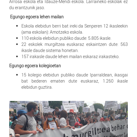
Arrosa eskola eta Idauze-Mendi eskola. Larraineko eskolak ez
du erantzunik jaso.
Egungo egoera lehen mailan
Eskola elebidun berri bat ireki da Senperen 12 ikasleekin
(ama eskolan): Amotzeko eskola.
110 eskola elebidun publiko daude: 5.805 ikasle.
22 eskolek murgiltzea euskaraz eskaintzen dute: 563
ikasle daude sistema honetan.
157 irakasle daude lehen mailan eskaraz irakasteko.
Egungo egoera kolegioetan
15 kolegio elebidun publiko daude Iparraldean, ikasgai
bat bederen ematen dute euskaraz, 1.260 ikasle
elebidun guztira.