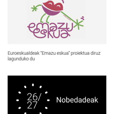
Euroeskualdeak “Emazu eskua” proiektua diruz
lagunduko du