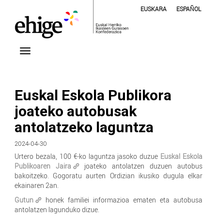
EUSKARA
ESPAÑOL
Euskal Eskola Publikora
joateko autobusak
antolatzeko laguntza
2024-04-30
Urtero bezala, 100 €-ko laguntza jasoko duzue
Euskal Eskola
Publikoaren Jaira
joateko antolatzen duzuen autobus
bakoitzeko. Gogoratu aurten Ordizian ikusiko dugula elkar
ekainaren 2an.
Gutun
honek familiei informazioa ematen eta autobusa
antolatzen lagunduko dizue.