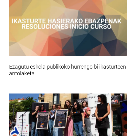
Ezagutu eskola publikoko hurrengo bi ikasturteen
antolaketa