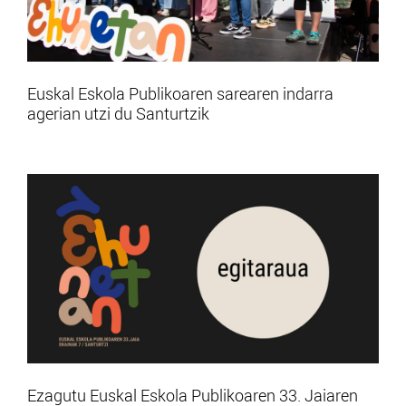
Euskal Eskola Publikoaren sarearen indarra
agerian utzi du Santurtzik
Ezagutu Euskal Eskola Publikoaren 33. Jaiaren