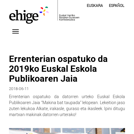
EUSKARA
ESPAÑOL
Errenterian ospatuko da
2019ko Euskal Eskola
Publikoaren Jaia
2018-06-11
Errenterian ospatuko da datorren urteko Euskal Eskola
Publikoaren Jaia “Makina bat taupada” lelopean. Lekeition jaso
zuten lekukoa Alkate, irakasle, guraso eta ikasleek. Ipini ditugu
martxan makinak datorren urterako!