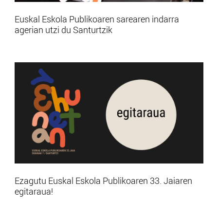
Euskal Eskola Publikoaren sarearen indarra
agerian utzi du Santurtzik
Ezagutu Euskal Eskola Publikoaren 33. Jaiaren
egitaraua!