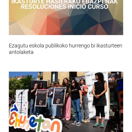
Ezagutu eskola publikoko hurrengo bi ikasturteen
antolaketa