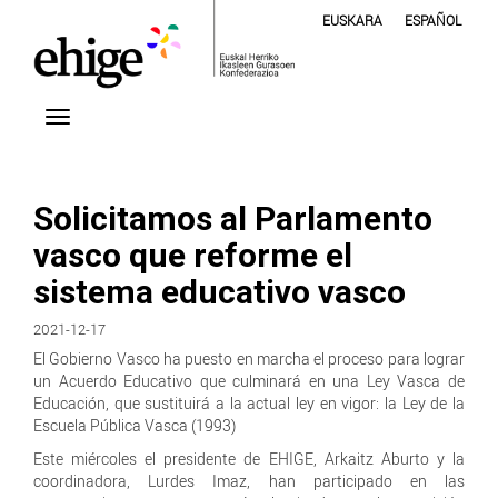
EUSKARA
ESPAÑOL
Solicitamos al Parlamento
vasco que reforme el
sistema educativo vasco
2021-12-17
El Gobierno Vasco ha puesto en marcha el proceso para lograr
un Acuerdo Educativo que culminará en una Ley Vasca de
Educación, que sustituirá a la actual ley en vigor: la Ley de la
Escuela Pública Vasca (1993)
Este miércoles el presidente de EHIGE, Arkaitz Aburto y la
coordinadora, Lurdes Imaz, han participado en las