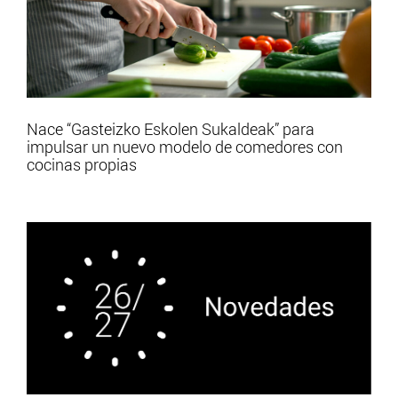
Nace “Gasteizko Eskolen Sukaldeak” para
impulsar un nuevo modelo de comedores con
cocinas propias