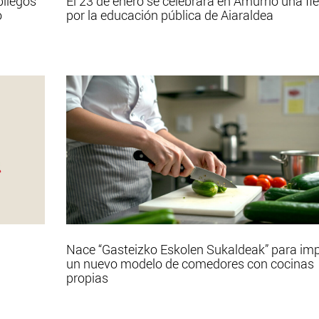
pliegos
El 23 de enero se celebrará en Amurrio una fi
o
por la educación pública de Aiaraldea
Nace “Gasteizko Eskolen Sukaldeak” para im
un nuevo modelo de comedores con cocinas
propias