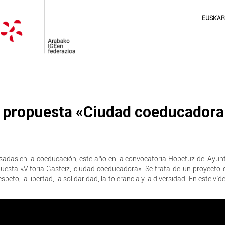
EUSKA
a propuesta «Ciudad coeducadora
»
resadas en la coeducación, este año en la convocatoria Hobetuz del Ayu
uesta «Vitoria-Gasteiz, ciudad coeducadora». Se trata de un proyecto 
eto, la libertad, la solidaridad, la tolerancia y la diversidad. En este ví