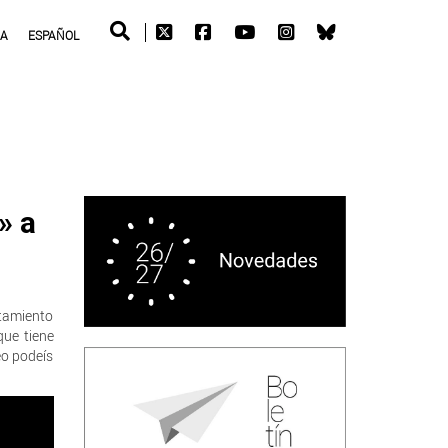
RA
ESPAÑOL
» a
ntamiento
que tiene
deo podeís