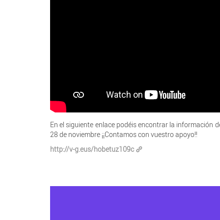
En el siguiente enlace podéis encontrar la información d
28 de noviembre ¡¡Contamos con vuestro apoyo!!
http://v-g.eus/hobetuz109c