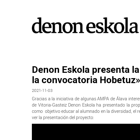
Denon Eskola presenta l
la convocatoria Hobetuz
2021-11-03
Gracias a la iniciativa de algunas AMPA de Álava inte
de Vitoria-Gasteiz Denon Eskola ha presentado la prop
como objetivo educar al alumnado en la diversidad, el resp
ver la presentación del proyecto: