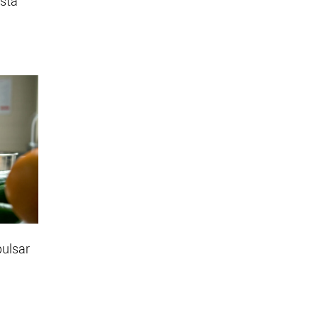
esta
pulsar